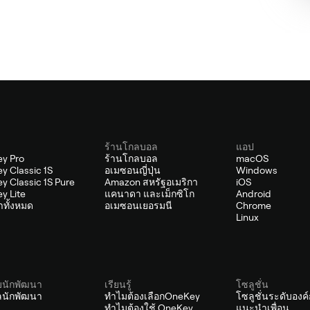
ร้านโกลบอล
แอป
y Pro
ร้านโกลบอล
macOS
y Classic 1S
อเมซอนญี่ปุ่น
Windows
y Classic 1S Pure
Amazon สหรัฐอเมริกา
iOS
y Lite
แคนาดา และเม็กซิโก
Android
้าทั้งหมด
อเมซอนเยอรมนี
Chrome
Linux
บนักพัฒนา
เรียนรู้
โซลูชั่น
ัลนักพัฒนา
ทำไมต้องเลือกOneKey
โซลูชั่นระดับองค
ทำไมต้องใช้ OneKey
แนะนำเพื่อน