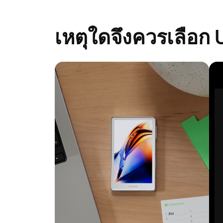
Arbitrum One
Optimism
Avalanche
เหตุใดจึงควรเลือก