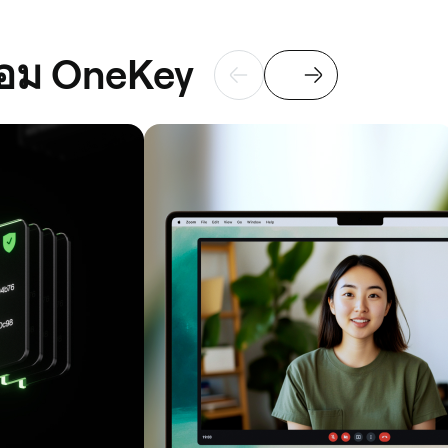
ร้อม OneKey