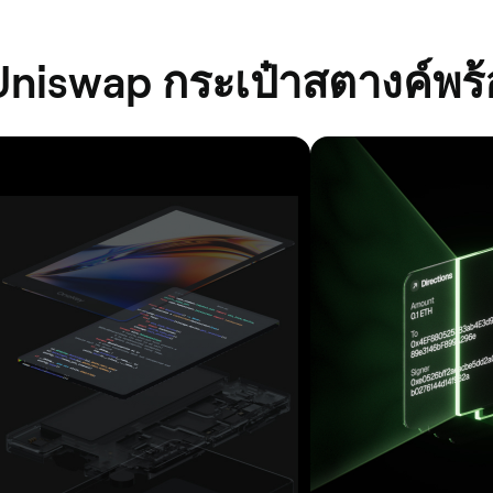
 Uniswap กระเป๋าสตางค์พ