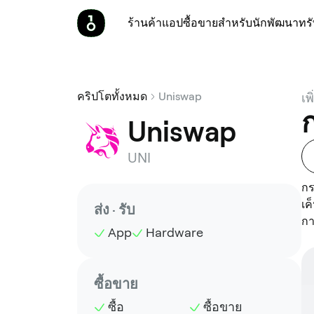
ร้านค้า
แอป
ซื้อขาย
สำหรับนักพัฒนา
ทร
คริปโตทั้งหมด
Uniswap
เพ
ก
Uniswap
UNI
กร
เค
ส่ง · รับ
กา
App
Hardware
ซื้อขาย
ซื้อ
ซื้อขาย