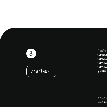
สินค้า
ส่วน
OneKe
OneKe
ท้าย
OneKe
OneKe
ภาษาไทย
ดูสินค
สำหรั
พอร์ท