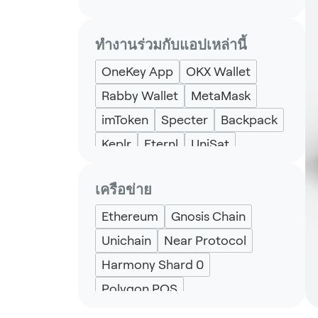
ทำงานร่วมกับแอปเหล่านี้
OneKey App
OKX Wallet
Rabby Wallet
MetaMask
imToken
Specter
Backpack
Keplr
Eternl
UniSat
เครือข่าย
Ethereum
Gnosis Chain
Unichain
Near Protocol
Harmony Shard 0
Polygon POS
BNB Smart Chain