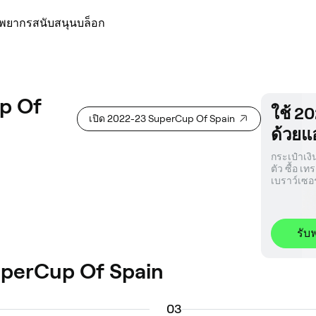
ัพยากร
สนับสนุน
บล็อก
p Of
ใช้ 2
เปิด 2022-23 SuperCup Of Spain
ด้วยแ
กระเป๋าเง
ตัว ซื้อ เ
เบราว์เซอร
รับฟ
uperCup Of Spain
0
3