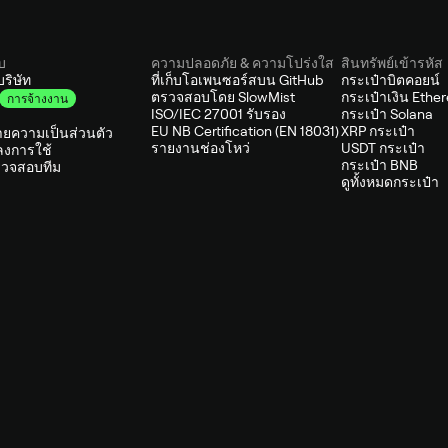
ับ
ความปลอดภัย & ความโปร่งใส
สินทรัพย์เข้ารหัส
บริษัท
ที่เก็บโอเพนซอร์สบน GitHub
กระเป๋าบิตคอยน์
ตรวจสอบโดย SlowMist
กระเป๋าเงิน Ethe
การจ้างงาน
ISO/IEC 27001 รับรอง
กระเป๋า Solana
EU NB Certification (EN 18031)
XRP กระเป๋า
ยความเป็นส่วนตัว
รายงานช่องโหว่
USDT กระเป๋า
ลงการใช้
กระเป๋า BNB
วจสอบทีม
ดูทั้งหมดกระเป๋า