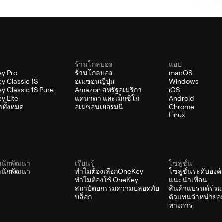
ร้านโกลบอล
แอป
y Pro
ร้านโกลบอล
macOS
y Classic 1S
อเมซอนญี่ปุ่น
Windows
y Classic 1S Pure
Amazon สหรัฐอเมริกา
iOS
y Lite
แคนาดา และเม็กซิโก
Android
้าทั้งหมด
อเมซอนเยอรมนี
Chrome
Linux
บนักพัฒนา
เรียนรู้
โซลูชั่น
ัลนักพัฒนา
ทำไมต้องเลือกOneKey
โซลูชั่นระดับองค
ทำไมต้องใช้ OneKey
แนะนำเพื่อน
สถาปัตยกรรมความปลอดภัย
สินค้าแบรนด์ร่วม
บล็อก
ตัวแทนจำหน่ายอย
ทางการ