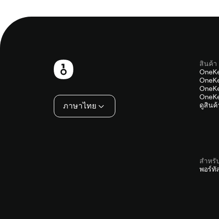
สินค้า
ส่วน
OneKe
OneKe
ท้าย
OneKe
OneKe
ภาษาไทย
ดูสินค
สำหรั
พอร์ท