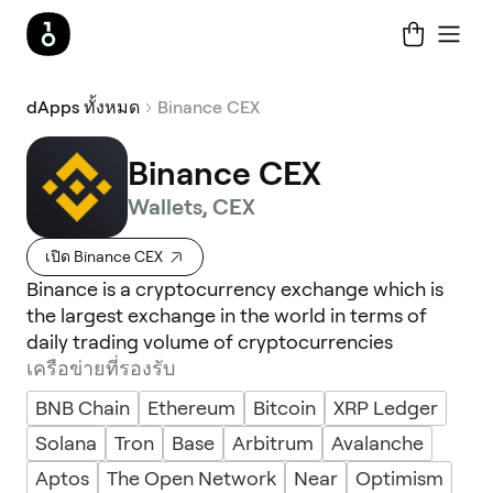
dApps ทั้งหมด
Binance CEX
Binance CEX
Wallets, CEX
เปิด Binance CEX
Binance is a cryptocurrency exchange which is
the largest exchange in the world in terms of
daily trading volume of cryptocurrencies
เครือข่ายที่รองรับ
BNB Chain
Ethereum
Bitcoin
XRP Ledger
Solana
Tron
Base
Arbitrum
Avalanche
Aptos
The Open Network
Near
Optimism