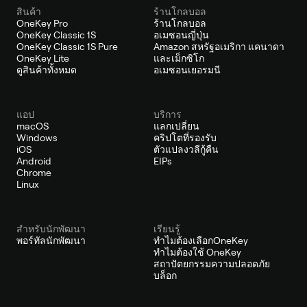
สินค้า
ร้านโกลบอล
OneKey Pro
ร้านโกลบอล
OneKey Classic 1S
อเมซอนญี่ปุ่น
OneKey Classic 1S Pure
Amazon สหรัฐอเมริกา แคนาดา
OneKey Lite
และเม็กซิโก
ดูสินค้าทั้งหมด
อเมซอนเยอรมนี
แอป
บริการ
macOS
แลกเปลี่ยน
Windows
คริปโตที่รองรับ
iOS
ตัวแปลงวลีกู้คืน
Android
EIPs
Chrome
Linux
สำหรับนักพัฒนา
เรียนรู้
พอร์ทัลนักพัฒนา
ทำไมต้องเลือกOneKey
ทำไมต้องใช้ OneKey
สถาปัตยกรรมความปลอดภัย
บล็อก