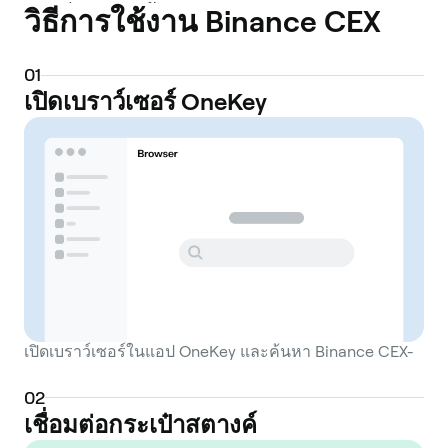
วิธีการใช้งาน Binance CEX
ผู้ใช้ที่ต้องการซื้อ ขาย และจัดการสกุลเงิน
ดิจิทัลผ่านตลาดแบบสมุดคำสั่งซื้อขาย แทนที่
จะทำธุรกรรมโดยตรงบนเชน แพลตฟอร์ม
0
1
รองรับการซื้อขายแบบ Spot การซื้อขายแบบ
เปิดเบราว์เซอร์ OneKey
มาร์จิ้น ตลาดฟิวเจอร์สและออปชั่น รวมถึงการ
ซื้อ/ขายแบบง่ายด้วยบัตรธนาคารหรือวิธีการ
ชำระเงินในท้องถิ่น ทำให้เข้าถึงได้ทั้งผู้เริ่มต้น
และเทรดเดอร์มืออาชีพ นอกเหนือจากการซื้อ
ขายพื้นฐาน Binance CEX ยังมีผลิตภัณฑ์ที่เน้น
ผลตอบแทนและพอร์ตโฟลิโอหลากหลาย เช่น
การออม การ Staking การทำ Liquidity
Farming และผลิตภัณฑ์การลงทุนแบบมี
โครงสร้าง ผู้ใช้สามารถเข้าร่วมการเปิดตัวโท
เปิดเบราว์เซอร์ในแอป OneKey และค้นหา Binance CEX-
เค็นผ่านฟีเจอร์อย่าง Launchpad หรือ
Launchpool และเข้าถึงเครื่องมือเพิ่มเติม รวม
0
2
ถึงกราฟขั้นสูง การเชื่อมต่อ API สำหรับการซื้อ
เชื่อมต่อกระเป๋าสตางค์
ขายด้วยอัลกอริทึม และฟังก์ชันการจัดการ