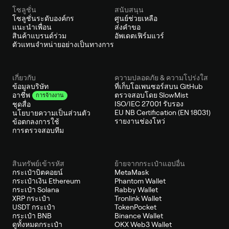
โซลูชั่น
สนับสนุน
โซลูชั่นระดับองค์กร
ศูนย์ช่วยเหลือ
แนะนำเพื่อน
ส่งคำขอ
สินค้าแบรนด์ร่วม
อัพเดตเฟิร์มแวร์
ตัวแทนจำหน่ายอย่างเป็นทางการ
เกี่ยวกับ
ความปลอดภัย & ความโปร่งใส
ข้อมูลบริษัท
ที่เก็บโอเพนซอร์สบน GitHub
ตรวจสอบโดย SlowMist
อาชีพ
การจ้างงาน
ISO/IEC 27001 รับรอง
ชุดสื่อ
EU NB Certification (EN 18031)
นโยบายความเป็นส่วนตัว
รายงานช่องโหว่
ข้อตกลงการใช้
การตรวจสอบทีม
สินทรัพย์เข้ารหัส
ย้ายจากกระเป๋าแอปอื่น
กระเป๋าบิตคอยน์
MetaMask
กระเป๋าเงิน Ethereum
Phantom Wallet
กระเป๋า Solana
Rabby Wallet
XRP กระเป๋า
Tronlink Wallet
USDT กระเป๋า
TokenPocket
กระเป๋า BNB
Binance Wallet
ดูทั้งหมดกระเป๋า
OKX Web3 Wallet