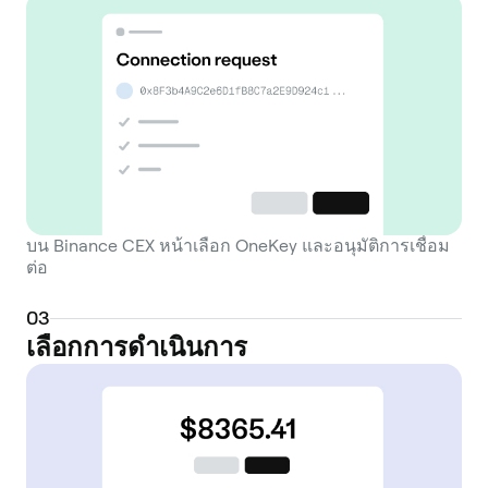
ความเสี่ยงอย่างคำสั่ง Stop-loss และ Take-
profit ฟีเจอร์เหล่านี้มีวัตถุประสงค์เพื่อช่วยให้ผู้
ใช้สามารถรับมือกับตลาดที่ผันผวนได้อย่าง
ยืดหยุ่นและควบคุมได้มากขึ้น ในฐานะตลาด
แบบรวมศูนย์ Binance CEX ดำเนินการภายใต้
โมเดลการดูแลรักษา: เงินทุนของผู้ใช้จะถูกเก็บ
ไว้ในกระเป๋าเงินที่จัดการโดย Binance และ
การซื้อขายจะถูกจับคู่นอกเชนภายใน
โครงสร้างพื้นฐานของตลาด แพลตฟอร์ม
บน Binance CEX หน้าเลือก OneKey และอนุมัติการเชื่อม
ประกอบด้วยระบบบัญชี การตรวจสอบ
ต่อ
KYC/AML การสนับสนุนลูกค้า และมาตรการ
0
3
รักษาความปลอดภัย เช่น ทุนสำรองแบบ Cold
เลือกการดำเนินการ
Storage การป้องกันการถอน และการตรวจ
สอบกิจกรรมที่ผิดปกติ ผู้ใช้สามารถถอน
สินทรัพย์ไปยังกระเป๋าเงินภายนอกที่ดูแลเองได้
ตลอดเวลาเมื่อต้องการควบคุมบนเชนอย่างเต็ม
รูปแบบ โดยผสมผสานสภาพคล่องและเครื่องมือ