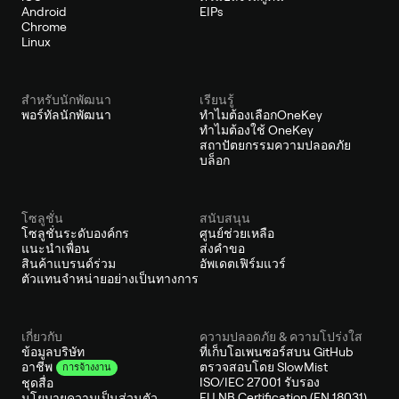
Android
EIPs
Chrome
Linux
สำหรับนักพัฒนา
เรียนรู้
พอร์ทัลนักพัฒนา
ทำไมต้องเลือกOneKey
ทำไมต้องใช้ OneKey
สถาปัตยกรรมความปลอดภัย
บล็อก
โซลูชั่น
สนับสนุน
โซลูชั่นระดับองค์กร
ศูนย์ช่วยเหลือ
แนะนำเพื่อน
ส่งคำขอ
สินค้าแบรนด์ร่วม
อัพเดตเฟิร์มแวร์
ตัวแทนจำหน่ายอย่างเป็นทางการ
เกี่ยวกับ
ความปลอดภัย & ความโปร่งใส
ข้อมูลบริษัท
ที่เก็บโอเพนซอร์สบน GitHub
ตรวจสอบโดย SlowMist
อาชีพ
การจ้างงาน
ISO/IEC 27001 รับรอง
ชุดสื่อ
EU NB Certification (EN 18031)
นโยบายความเป็นส่วนตัว