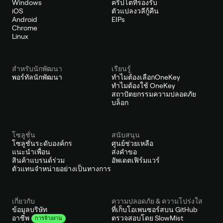
Windows
คริปโตที่รองรับ
iOS
ตัวแปลงวลีกู้คืน
Android
EIPs
Chrome
Linux
สำหรับนักพัฒนา
เรียนรู้
พอร์ทัลนักพัฒนา
ทำไมต้องเลือกOneKey
ทำไมต้องใช้ OneKey
สถาปัตยกรรมความปลอดภัย
บล็อก
โซลูชั่น
สนับสนุน
โซลูชั่นระดับองค์กร
ศูนย์ช่วยเหลือ
แนะนำเพื่อน
ส่งคำขอ
สินค้าแบรนด์ร่วม
อัพเดตเฟิร์มแวร์
ตัวแทนจำหน่ายอย่างเป็นทางการ
เกี่ยวกับ
ความปลอดภัย & ความโปร่งใส
ข้อมูลบริษัท
ที่เก็บโอเพนซอร์สบน GitHub
ตรวจสอบโดย SlowMist
อาชีพ
การจ้างงาน