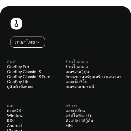
ส่วน
ท้าย
ภาษาไทย
สินค้า
ร้านโกลบอล
OneKey Pro
ร้านโกลบอล
OneKey Classic 1S
อเมซอนญี่ปุ่น
OneKey Classic 1S Pure
Amazon สหรัฐอเมริกา แคนาดา
OneKey Lite
และเม็กซิโก
ดูสินค้าทั้งหมด
อเมซอนเยอรมนี
แอป
บริการ
macOS
แลกเปลี่ยน
Windows
คริปโตที่รองรับ
iOS
ตัวแปลงวลีกู้คืน
Android
EIPs
Chrome