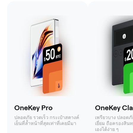
OneKey Pro
OneKey Clas
ปลอดภัย รวดเร็ว กระเป๋าสตางค์
เพรียวบาง ปลอดภัย 
เย็นที่ล้ำหน้าที่สุดเท่าที่เคยมีมา
เยี่ยม ถือครองสินท
เองได้ง่าย ๆ