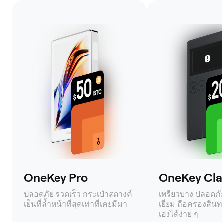
OneKey Pro
OneKey Clas
ปลอดภัย รวดเร็ว กระเป๋าสตางค์
เพรียวบาง ปลอดภัย 
เย็นที่ล้ำหน้าที่สุดเท่าที่เคยมีมา
เยี่ยม ถือครองสินท
เองได้ง่าย ๆ