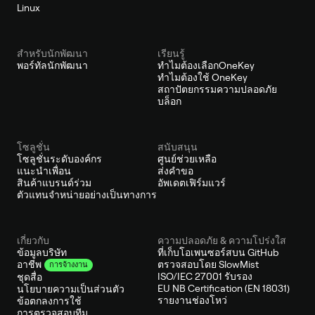
Linux
สำหรับนักพัฒนา
เรียนรู้
พอร์ทัลนักพัฒนา
ทำไมต้องเลือกOneKey
ทำไมต้องใช้ OneKey
สถาปัตยกรรมความปลอดภัย
บล็อก
โซลูชั่น
สนับสนุน
โซลูชั่นระดับองค์กร
ศูนย์ช่วยเหลือ
แนะนำเพื่อน
ส่งคำขอ
สินค้าแบรนด์ร่วม
อัพเดตเฟิร์มแวร์
ตัวแทนจำหน่ายอย่างเป็นทางการ
เกี่ยวกับ
ความปลอดภัย & ความโปร่งใส
ข้อมูลบริษัท
ที่เก็บโอเพนซอร์สบน GitHub
ตรวจสอบโดย SlowMist
อาชีพ
การจ้างงาน
ISO/IEC 27001 รับรอง
ชุดสื่อ
EU NB Certification (EN 18031)
นโยบายความเป็นส่วนตัว
รายงานช่องโหว่
ข้อตกลงการใช้
การตรวจสอบทีม