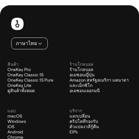
ส่วน
ท้าย
ภาษาไทย
สินค้า
ร้านโกลบอล
OneKey Pro
ร้านโกลบอล
OneKey Classic 1S
อเมซอนญี่ปุ่น
OneKey Classic 1S Pure
Amazon สหรัฐอเมริกา แคนาดา
OneKey Lite
และเม็กซิโก
ดูสินค้าทั้งหมด
อเมซอนเยอรมนี
แอป
บริการ
macOS
แลกเปลี่ยน
Windows
คริปโตที่รองรับ
iOS
ตัวแปลงวลีกู้คืน
Android
EIPs
Chrome