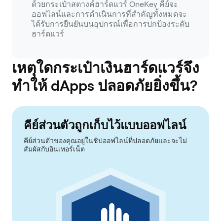
ด้วยกระเป๋าสตางค์ฮาร์ดแวร์ OneKey คีย์จะ
ออฟไลน์และการดำเนินการที่สำคัญทั้งหมดจะ
ได้รับการยืนยันบนอุปกรณ์เพื่อการปกป้องระดับ
ฮาร์ดแวร์
เหตุใดกระเป๋าเงินฮาร์ดแวร์จึง
ทำให้ dApps ปลอดภัยยิ่งขึ้น?
คีย์ส่วนตัวถูกเก็บไว้แบบออฟไลน์
คีย์ส่วนตัวของคุณอยู่ในชิปออฟไลน์ที่ปลอดภัยและจะไม่
สัมผัสกับอินเทอร์เน็ต