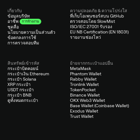
เกี่ยวกับ
ความปลอดภัย & ความโปร่งใส
ข้อมูลบริษัท
ที่เก็บโอเพนซอร์สบน GitHub
ตรวจสอบโดย SlowMist
อาชีพ
การจ้างงาน
ISO/IEC 27001 รับรอง
ชุดสื่อ
EU NB Certification (EN 18031)
นโยบายความเป็นส่วนตัว
รายงานช่องโหว่
ข้อตกลงการใช้
การตรวจสอบทีม
สินทรัพย์เข้ารหัส
ย้ายจากกระเป๋าแอปอื่น
กระเป๋าบิตคอยน์
MetaMask
กระเป๋าเงิน Ethereum
Phantom Wallet
กระเป๋า Solana
Rabby Wallet
XRP กระเป๋า
Tronlink Wallet
USDT กระเป๋า
TokenPocket
กระเป๋า BNB
Binance Wallet
ดูทั้งหมดกระเป๋า
OKX Web3 Wallet
Base Wallet (Coinbase Wallet)
Exodus Wallet
Trust Wallet