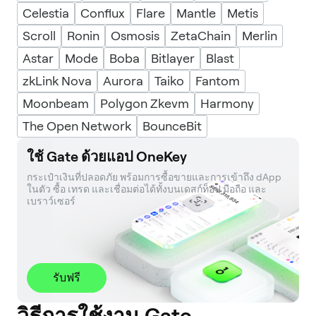
Celestia
Conflux
Flare
Mantle
Metis
Scroll
Ronin
Osmosis
ZetaChain
Merlin
Astar
Mode
Boba
Bitlayer
Blast
zkLink Nova
Aurora
Taiko
Fantom
Moonbeam
Polygon Zkevm
Harmony
The Open Network
BounceBit
ใช้ Gate ด้วยแอป OneKey
กระเป๋าเงินที่ปลอดภัย พร้อมการซื้อขายและการเข้าถึง dApp 
ในตัว ซื้อ เทรด และเชื่อมต่อได้ทั้งบนเดสก์ท็อป มือถือ และ
เบราว์เซอร์
รับฟรี
วิธีการใช้งาน Gate