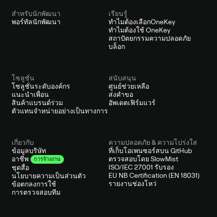
สำหรับนักพัฒนา
เรียนรู้
พอร์ทัลนักพัฒนา
ทำไมต้องเลือกOneKey
ทำไมต้องใช้ OneKey
สถาปัตยกรรมความปลอดภัย
บล็อก
โซลูชั่น
สนับสนุน
โซลูชั่นระดับองค์กร
ศูนย์ช่วยเหลือ
แนะนำเพื่อน
ส่งคำขอ
สินค้าแบรนด์ร่วม
อัพเดตเฟิร์มแวร์
ตัวแทนจำหน่ายอย่างเป็นทางการ
เกี่ยวกับ
ความปลอดภัย & ความโปร่งใส
ข้อมูลบริษัท
ที่เก็บโอเพนซอร์สบน GitHub
ตรวจสอบโดย SlowMist
อาชีพ
การจ้างงาน
ISO/IEC 27001 รับรอง
ชุดสื่อ
EU NB Certification (EN 18031)
นโยบายความเป็นส่วนตัว
รายงานช่องโหว่
ข้อตกลงการใช้
การตรวจสอบทีม