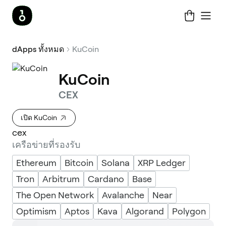
dApps ทั้งหมด
KuCoin
KuCoin
CEX
เปิด KuCoin
cex
เครือข่ายที่รองรับ
Ethereum
Bitcoin
Solana
XRP Ledger
Tron
Arbitrum
Cardano
Base
The Open Network
Avalanche
Near
Optimism
Aptos
Kava
Algorand
Polygon