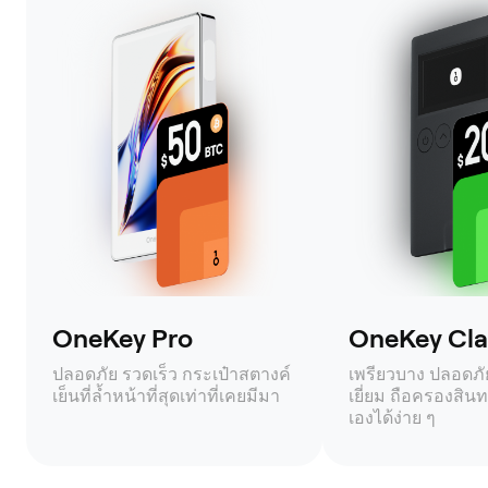
OneKey Pro
OneKey Clas
ปลอดภัย รวดเร็ว กระเป๋าสตางค์
เพรียวบาง ปลอดภัย 
เย็นที่ล้ำหน้าที่สุดเท่าที่เคยมีมา
เยี่ยม ถือครองสินท
เองได้ง่าย ๆ