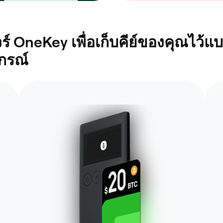
ดแวร์ OneKey เพื่อเก็บคีย์ของคุณไ
ปกรณ์