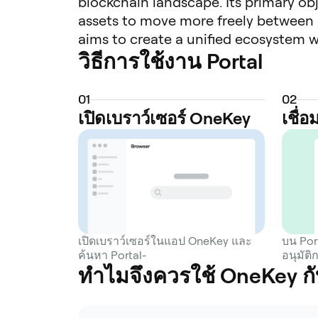
blockchain landscape. Its primary ob
assets to move more freely between d
aims to create a unified ecosystem 
วิธีการใช้งาน Portal
often insecure bridging procedures. 
and siloed digital assets, which cur
powered by the PORTAL token, a unive
0
1
0
2
facilitate transactions within the ne
เปิดเบราว์เซอร์ OneKey
เชื่
also stake the PORTAL token to earn 
players to find and play new Web3 ga
process for new users. This approach
through one interface. Portal's techn
established networks like Ethereum an
Bitcoin into the gaming and DeFi ecos
developers, fostering a more connect
เปิดเบราว์เซอร์ในแอป OneKey และ
บน Por
ค้นหา Portal-
อนุมัติ
communication and transactions, Port
ทำไมจึงควรใช้ OneKey กับ 
gaming and entertainment.