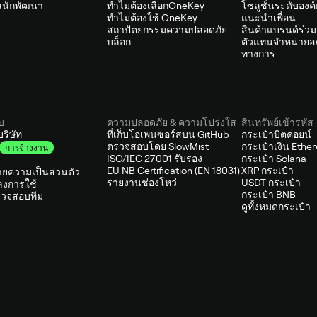
ัลนักพัฒนา
ทำไมต้องเลือกOneKey
โซลูชั่นระดับองค
ทำไมต้องใช้ OneKey
แนะนำเพื่อน
สถาปัตยกรรมความปลอดภัย
สินค้าแบรนด์ร่วม
บล็อก
ตัวแทนจำหน่ายอย
ทางการ
ับ
ความปลอดภัย & ความโปร่งใส
สินทรัพย์เข้ารหัส
บริษัท
ที่เก็บโอเพนซอร์สบน GitHub
กระเป๋าบิตคอยน์
ตรวจสอบโดย SlowMist
กระเป๋าเงิน Ethe
การจ้างงาน
ISO/IEC 27001 รับรอง
กระเป๋า Solana
EU NB Certification (EN 18031)
XRP กระเป๋า
ยความเป็นส่วนตัว
รายงานช่องโหว่
USDT กระเป๋า
ลงการใช้
กระเป๋า BNB
วจสอบทีม
ดูทั้งหมดกระเป๋า