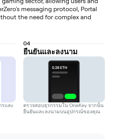
3 gaming sector, allowing users and
rZero's messaging protocol, Portal
without the need for complex and
enge of isolated gaming communities
blockchain gaming. The ecosystem is
 and governance token. It is used to
0
4
n the platform's governance. Users can
ยืนยันและลงนาม
tures a unified discovery system for
 that simplifies the onboarding
sets across multiple games and chains
n various chains, including
idity and assets from networks like
 to entry for both players and
undational layer for cross-chain
การและ
ตรวจสอบธุรกรรมใน OneKey จากนั้น
ยืนยันและลงนามบนอุปกรณ์ของคุณ
 aimed at unifying the future of Web3