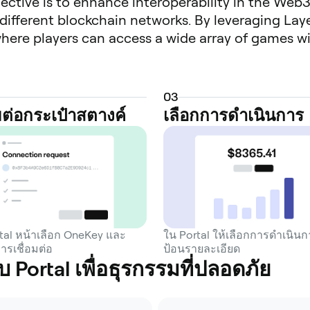
jective is to enhance interoperability in the Web
ifferent blockchain networks. By leveraging Laye
where players can access a wide array of games 
This infrastructure is built to address the chall
rently hinder the growth and user experience of 
rsal gaming coin that functions as both a utility
0
3
twork, pay for transaction fees, and participate i
อมต่อกระเป๋าสตางค์
เลือกการดำเนินการ
rewards and secure the network. The platform fea
mes, along with a secure, single-account system
 allows a player to manage their identity and as
ology facilitates the integration of games built o
d Solana, while also exploring ways to bring liqu
ystems. The project's goal is to lower the barrier
ed and accessible environment. By providing a fo
tal หน้าเลือก OneKey และ
ใน Portal ให้เลือกการดำเนิน
การเชื่อมต่อ
ป้อนรายละเอียด
al positions itself as an infrastructure solution
Portal เพื่อธุรกรรมที่ปลอดภัย