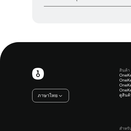
สินค้า
ส่วน
OneKe
OneKe
ท้าย
OneKe
OneKe
ภาษาไทย
ดูสินค
สำหรั