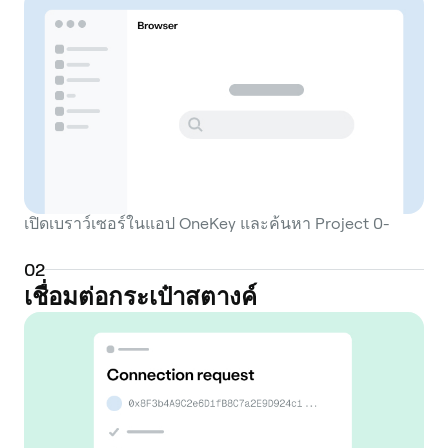
includes a decentralized exchange (DEX)
based on an automated market maker
(AMM) model, allowing for efficient token
swaps and liquidity provision. Users can
contribute their digital assets to liquidity
pools and earn fees generated from trading
activity, a process often referred to as
liquidity mining. Beyond trading, Project 0
เปิดเบราว์เซอร์ในแอป OneKey และค้นหา Project 0-
offers opportunities for yield farming and
staking. Users can stake the platform's
0
2
native token or other supported crypto
เชื่อมต่อกระเป๋าสตางค์
assets to earn rewards, providing a
mechanism for generating passive income.
The protocol also features lending and
borrowing markets, where users can supply
assets to earn interest or borrow against
their collateral in a permissionless manner.