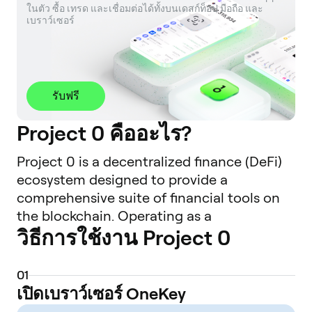
ในตัว ซื้อ เทรด และเชื่อมต่อได้ทั้งบนเดสก์ท็อป มือถือ และ
เบราว์เซอร์
รับฟรี
Project 0 คืออะไร?
Project 0 is a decentralized finance (DeFi)
ecosystem designed to provide a
comprehensive suite of financial tools on
the blockchain. Operating as a
วิธีการใช้งาน Project 0
decentralized application (dapp), it
leverages smart contract technology to
enable users to interact with various
0
1
financial services without traditional
เปิดเบราว์เซอร์ OneKey
intermediaries. The core of the platform