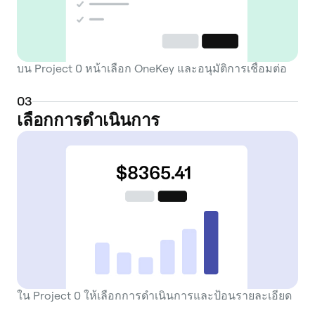
This functionality is essential for users
looking to increase their capital efficiency
or hedge their positions within the digital
asset market. Built on a prominent Layer 2
บน Project 0 หน้าเลือก OneKey และอนุมัติการเชื่อมต่อ
scaling solution, Project 0 addresses
common user concerns such as high
0
3
transaction fees (gas fees) and network
เลือกการดำเนินการ
congestion often associated with Layer 1
blockchains like Ethereum. This focus on
scalability aims to provide a faster and
more cost-effective user experience.
Security is a primary consideration, with its
smart contracts having undergone
independent security audits to identify and
mitigate potential vulnerabilities. The
ecosystem is governed by its native token
ใน Project 0 ให้เลือกการดำเนินการและป้อนรายละเอียด
holders, who can propose and vote on