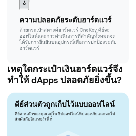
ความปลอดภัยระดับฮาร์ดแวร์
ด้วยกระเป๋าสตางค์ฮาร์ดแวร์ OneKey คีย์จะ
ออฟไลน์และการดำเนินการที่สำคัญทั้งหมดจะ
ได้รับการยืนยันบนอุปกรณ์เพื่อการปกป้องระดับ
ฮาร์ดแวร์
เหตุใดกระเป๋าเงินฮาร์ดแวร์จึง
ทำให้ dApps ปลอดภัยยิ่งขึ้น?
คีย์ส่วนตัวถูกเก็บไว้แบบออฟไลน์
คีย์ส่วนตัวของคุณอยู่ในชิปออฟไลน์ที่ปลอดภัยและจะไม่
สัมผัสกับอินเทอร์เน็ต