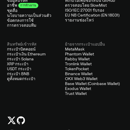
ข้อมูลบริษัท
ที่เก็บโอเพนซอร์สบน GitHub
ตรวจสอบโดย SlowMist
อาชีพ
การจ้างงาน
ISO/IEC 27001 รับรอง
ชุดสื่อ
EU NB Certification (EN 18031)
นโยบายความเป็นส่วนตัว
รายงานช่องโหว่
ข้อตกลงการใช้
การตรวจสอบทีม
สินทรัพย์เข้ารหัส
ย้ายจากกระเป๋าแอปอื่น
กระเป๋าบิตคอยน์
MetaMask
กระเป๋าเงิน Ethereum
Phantom Wallet
กระเป๋า Solana
Rabby Wallet
XRP กระเป๋า
Tronlink Wallet
USDT กระเป๋า
TokenPocket
กระเป๋า BNB
Binance Wallet
ดูทั้งหมดกระเป๋า
OKX Web3 Wallet
Base Wallet (Coinbase Wallet)
Exodus Wallet
Trust Wallet