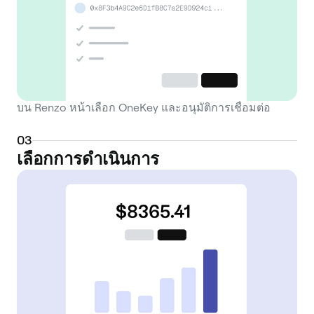
over time as it accrues these combined
yields. As a strategy manager, Renzo is
responsible for the operational backend.
This includes vetting and selecting a
portfolio of AVSs to delegate the restaked
assets to, with the goal of optimizing the
บน Renzo หน้าเลือก OneKey และอนุมัติการเชื่อมต่อ
risk-reward profile for its users. This
removes the burden from individual users
0
3
of having to research and continuously
เลือกการดำเนินการ
monitor different AVSs. A primary
advantage of using an LRT like ezETH is
maintaining liquidity. Unlike a natively
restaked position which is locked, ezETH
can be traded or used in other
decentralized finance (DeFi) protocols,
allowing users to remain capital efficient.
Renzo also operates across multiple Layer