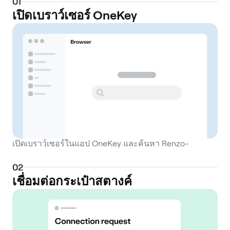
0
1
Validated Services (AVSs) with their staked
เปิดเบราว์เซอร์ OneKey
ETH to earn additional rewards. However,
participating directly in EigenLayer requires
active management, including selecting
AVSs, managing reward claims, and
understanding potential slashing risks.
Renzo provides a streamlined interface for
this process. Users can deposit native ETH
or select Liquid Staking Tokens (LSTs) into
the Renzo protocol. In return, they receive
เปิดเบราว์เซอร์ในแอป OneKey และค้นหา Renzo-
ezETH, which is Renzo's liquid restaking
token. The ezETH token represents a user's
0
2
claim on the underlying deposited assets
เชื่อมต่อกระเป๋าสตางค์
and the rewards generated from both
Ethereum staking and EigenLayer restaking
activities. It is a reward-bearing token,
meaning its value is intended to increase