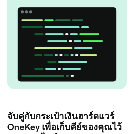
จับคู่กับกระเป๋าเงินฮาร์ดแวร์
OneKey เพื่อเก็บคีย์ของคุณไว้