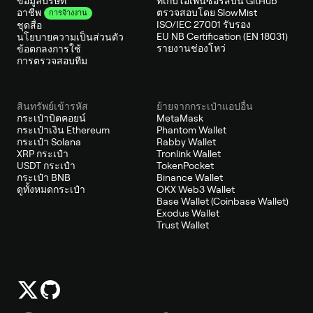
ข้อมูลบริษัท
ที่เก็บโอเพนซอร์สบน GitHub
ตรวจสอบโดย SlowMist
อาชีพ
การจ้างงาน
ISO/IEC 27001 รับรอง
ชุดสื่อ
EU NB Certification (EN 18031)
นโยบายความเป็นส่วนตัว
รายงานช่องโหว่
ข้อตกลงการใช้
การตรวจสอบทีม
สินทรัพย์เข้ารหัส
ย้ายจากกระเป๋าแอปอื่น
กระเป๋าบิตคอยน์
MetaMask
กระเป๋าเงิน Ethereum
Phantom Wallet
กระเป๋า Solana
Rabby Wallet
XRP กระเป๋า
Tronlink Wallet
USDT กระเป๋า
TokenPocket
กระเป๋า BNB
Binance Wallet
ดูทั้งหมดกระเป๋า
OKX Web3 Wallet
Base Wallet (Coinbase Wallet)
Exodus Wallet
Trust Wallet