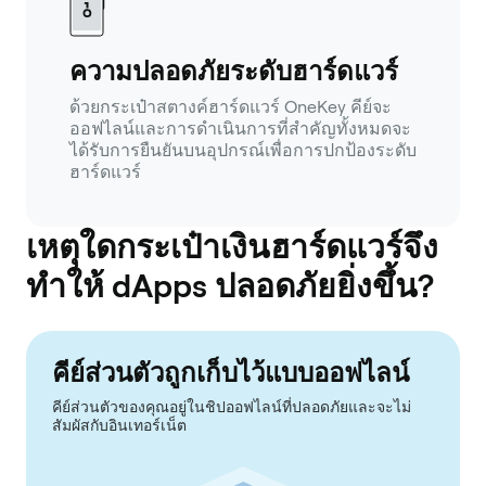
ความปลอดภัยระดับฮาร์ดแวร์
ด้วยกระเป๋าสตางค์ฮาร์ดแวร์ OneKey คีย์จะ
ออฟไลน์และการดำเนินการที่สำคัญทั้งหมดจะ
ได้รับการยืนยันบนอุปกรณ์เพื่อการปกป้องระดับ
ฮาร์ดแวร์
เหตุใดกระเป๋าเงินฮาร์ดแวร์จึง
ทำให้ dApps ปลอดภัยยิ่งขึ้น?
คีย์ส่วนตัวถูกเก็บไว้แบบออฟไลน์
คีย์ส่วนตัวของคุณอยู่ในชิปออฟไลน์ที่ปลอดภัยและจะไม่
สัมผัสกับอินเทอร์เน็ต