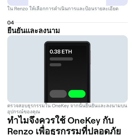
2 networks, improving accessibility and
ใน Renzo ให้เลือกการดำเนินการและป้อนรายละเอียด
reducing transaction costs for a wider
range of users interested in participating in
0
4
the EigenLayer ecosystem.
ยืนยันและลงนาม
ตรวจสอบธุรกรรมใน OneKey จากนั้นยืนยันและลงนามบน
อุปกรณ์ของคุณ
ทำไมจึงควรใช้ OneKey กับ
Renzo เพื่อธุรกรรมที่ปลอดภัย