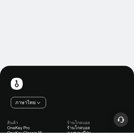
ส่วน
ท้าย
ภาษาไทย
สินค้า
ร้านโกลบอล
OneKey Pro
ร้านโกลบอล
OneKey Classic 1S
อเมซอนญี่ปุ่น