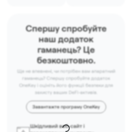
Спершу спробуйте
наш додаток
гаманець? Це
безкоштовно.
Ще не впевнені, чи потрібен вам апаратний
гаманець? Спершу спробуйте додаток
OneKey і оцініть його функції безпеки для
захисту ваших DeFi-активів.
Завантажте програму OneKey
Шкідливий веб-сайт і