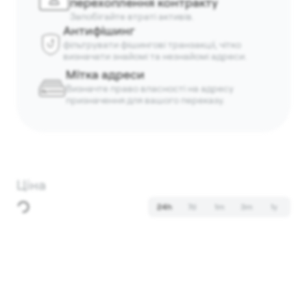
перехоплення контракту
Запобігайте втраті активів.
Антифішинг
фільтрувати фішингові транзакції, чітко
визначати знайомі та незнайомі адреси.
Мітка адреси
Визначте право власності на адресу
призначення для вашого переказу.
Ціна
24h
7d
1m
3m
1y