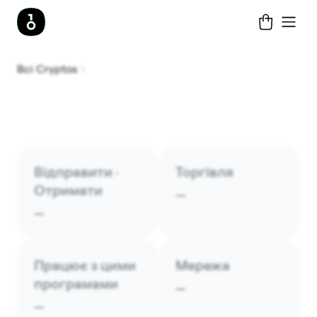
Всі Cryptos
Відправити ·
Торгівля
Отримати
—
—
Працює з цими
Мережа
програмами
—
—