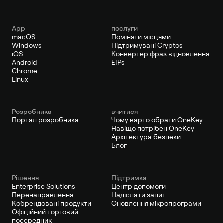
App
послуги
macOS
Поміняти місцями
Windows
Підтримувані Cryptos
iOS
Конвертер фраз відновлення
Android
EIPs
Chrome
Linux
Pозробника
вчитися
Портал розробника
Чому варто обрати OneKey
Навіщо потрібен OneKey
Архітектура безпеки
Блог
Рішення
Підтримка
Enterprise Solutions
Центр допомоги
Перенаправлення
Надіслати запит
Кобрендовані продукти
Оновлення мікропрограми
Офіційний торговий
посередник