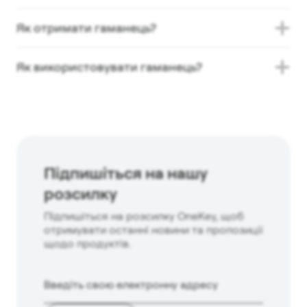
Як отримати гаманець?
Як використовувати гаманець?
Підпишіться на нашу
розсилку
Підпишіться на розсилку OneKey, щоб
отримувати останні новини та пропозиції
щодо продуктів.