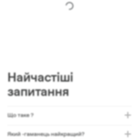
Найчастіші
запитання
Що таке ?
Який -гаманець найкращий?