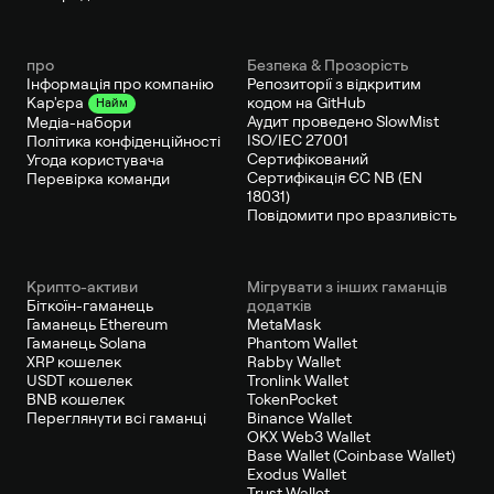
про
Безпека & Прозорість
Інформація про компанію
Репозиторії з відкритим
кодом на GitHub
Кар'єра
Найм
Аудит проведено SlowMist
Медіа-набори
ISO/IEC 27001
Політика конфіденційності
Сертифікований
Угода користувача
Сертифікація ЄС NB (EN
Перевірка команди
18031)
Повідомити про вразливість
Крипто-активи
Мігрувати з інших гаманців
Біткоїн-гаманець
додатків
Гаманець Ethereum
MetaMask
Гаманець Solana
Phantom Wallet
XRP кошелек
Rabby Wallet
USDT кошелек
Tronlink Wallet
BNB кошелек
TokenPocket
Переглянути всі гаманці
Binance Wallet
OKX Web3 Wallet
Base Wallet (Coinbase Wallet)
Exodus Wallet
Trust Wallet