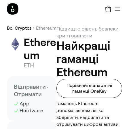
Всі Cryptos
Ethereum
Підвищте рівень безпеки
криптовалюти
Ethere
Найкращі
um
гаманці
ETH
Ethereum
Порівняйте апаратні
Відправити ·
гаманці OneKey
Отримати
App
Гаманець Ethereum
Hardware
допомагає вам легко
зберігати, надсилати та
отримувати цифрові активи.