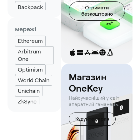
Backpack
Отримати
безкоштовно
Keplr
Eternl
мережі
Ethereum
Arbitrum
One
Optimism
Магазин
World Chain
OneKey
Unichain
Найсучасніший у світі
ZkSync
апаратний гаманець.
ZkLink Nova
Купуйте зараз
Zora
Zircuit