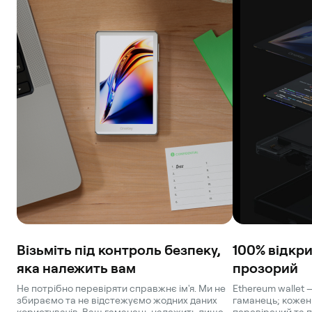
Network
Aurora
Візьміть під контроль безпеку,
100% відкри
яка належить вам
прозорий
Не потрібно перевіряти справжнє ім'я. Ми не
Ethereum wallet 
збираємо та не відстежуємо жодних даних
гаманець; кожен