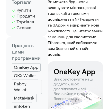
Торгівля
Ви можете будь-коли
виконувати міжланцюгові
Купити
транзакції з токенами,
Продати
досліджувати NFT-маркети
Торгівля
та dApp'и й відкривати нові
Ставка
можливості. Це інтегрований
гаманець для екосистеми
Ethereum, який забезпечує
Працює з
вам безпечний ончейн-
цими
досвід.
програмами
OneKey App
OneKey App
OKX Wallet
Використовуйте наш
Rabby
додаток, щоб
досліджувати всі
Wallet
блокчейни з повною
MetaMask
безпекою та
надійністю.
imToken