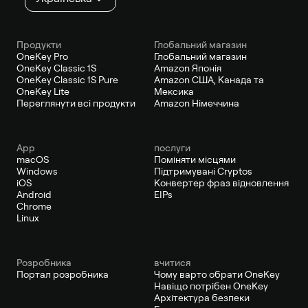
Продукти
Глобальний магазин
OneKey Pro
Глобальний магазин
OneKey Classic 1S
Amazon Японія
OneKey Classic 1S Pure
Amazon США, Канада та
OneKey Lite
Мексика
Переглянути всі продукти
Amazon Німеччина
App
послуги
macOS
Поміняти місцями
Windows
Підтримувані Cryptos
iOS
Конвертер фраз відновлення
Android
EIPs
Chrome
Linux
Pозробника
вчитися
Портал розробника
Чому варто обрати OneKey
Навіщо потрібен OneKey
Архітектура безпеки