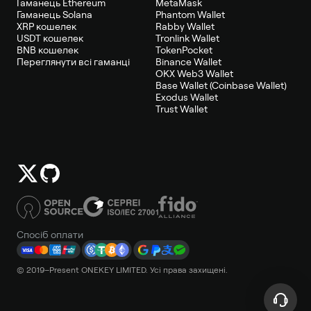
Гаманець Ethereum
MetaMask
Гаманець Solana
Phantom Wallet
XRP кошелек
Rabby Wallet
USDT кошелек
Tronlink Wallet
BNB кошелек
TokenPocket
Переглянути всі гаманці
Binance Wallet
OKX Web3 Wallet
Base Wallet (Coinbase Wallet)
Exodus Wallet
Trust Wallet
Спосіб оплати
© 2019–Present ONEKEY LIMITED. Усі права захищені.