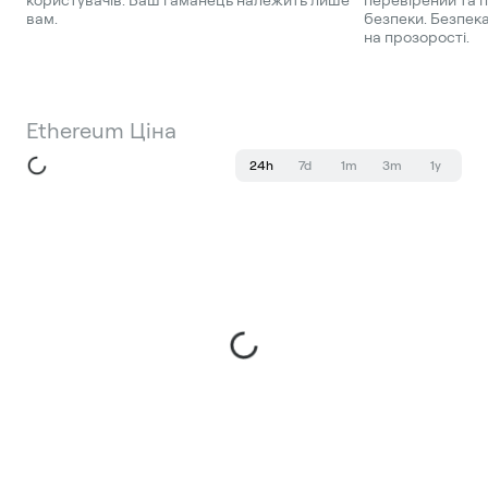
користувачів. Ваш гаманець належить лише
перевірений та 
вам.
безпеки. Безпека
на прозорості.
Ethereum Ціна
24h
7d
1m
3m
1y