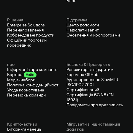
Блог
Рішення
Підтримка
Enterprise Solutions
Центр допомоги
Перенаправлення
Надіслати запит
Кобрендовані продукти
Оновлення мікропрограми
Офіційний торговий
посередник
про
Безпека & Прозорість
Інформація про компанію
Репозиторії з відкритим
кодом на GitHub
Кар'єра
Найм
Аудит проведено SlowMist
Медіа-набори
ISO/IEC 27001
Політика конфіденційності
Сертифікований
Угода користувача
Сертифікація ЄС NB (EN
Перевірка команди
18031)
Повідомити про вразливість
Крипто-активи
Мігрувати з інших гаманців
Біткоїн-гаманець
додатків