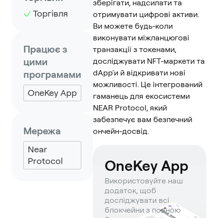
зберігати, надсилати та
Торгівля
отримувати цифрові активи.
Ви можете будь-коли
виконувати міжланцюгові
Працює з
транзакції з токенами,
цими
досліджувати NFT-маркети та
dApp'и й відкривати нові
програмами
можливості. Це інтегрований
OneKey App
гаманець для екосистеми
NEAR Protocol, який
забезпечує вам безпечний
Мережа
ончейн-досвід.
Near
Protocol
OneKey App
Використовуйте наш
додаток, щоб
досліджувати всі
блокчейни з повною