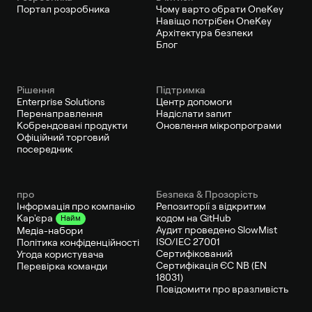
Портал розробника
Чому варто обрати OneKey
Навіщо потрібен OneKey
Архітектура безпеки
Блог
Рішення
Підтримка
Enterprise Solutions
Центр допомоги
Перенаправлення
Надіслати запит
Кобрендовані продукти
Оновлення мікропрограми
Офіційний торговий
посередник
про
Безпека & Прозорість
Інформація про компанію
Репозиторії з відкритим
кодом на GitHub
Кар'єра
Найм
Аудит проведено SlowMist
Медіа-набори
ISO/IEC 27001
Політика конфіденційності
Сертифікований
Угода користувача
Сертифікація ЄС NB (EN
Перевірка команди
18031)
Повідомити про вразливість