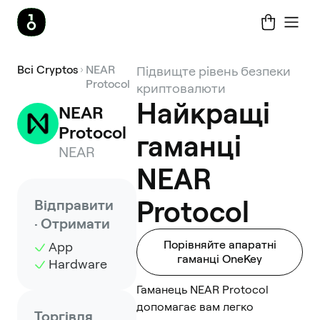
Всі Cryptos
NEAR
Підвищте рівень безпеки
Protocol
криптовалюти
Найкращі
NEAR 
Protocol
гаманці
NEAR
NEAR
Protocol
Відправити
· Отримати
Порівняйте апаратні
App
гаманці OneKey
Hardware
Гаманець NEAR Protocol
допомагає вам легко
Торгівля