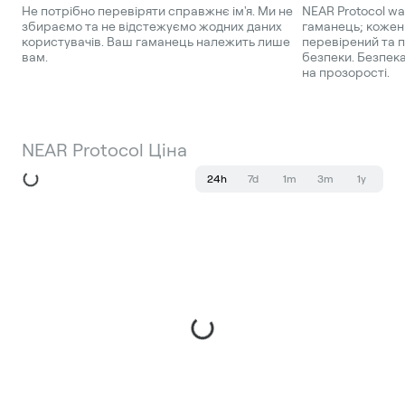
Не потрібно перевіряти справжнє ім'я. Ми не
NEAR Protocol wa
збираємо та не відстежуємо жодних даних
гаманець; кожен
користувачів. Ваш гаманець належить лише
перевірений та 
вам.
безпеки. Безпека
на прозорості.
NEAR Protocol Ціна
24h
7d
1m
3m
1y