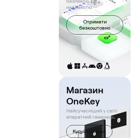
безпекою та
надійністю.
Отримати
безкоштовно
Магазин
OneKey
Найсучасніший у світі
апаратний гаманець.
Купуйте зараз