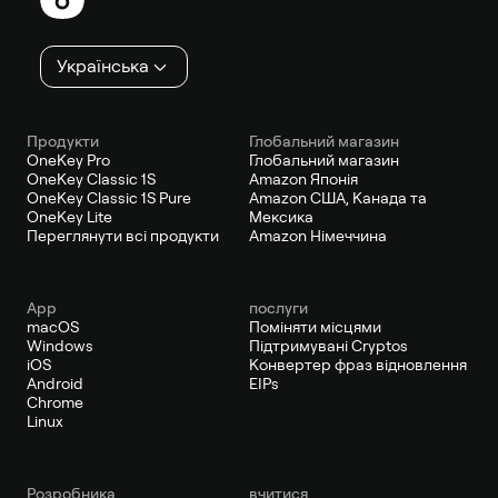
Українська
Продукти
Глобальний магазин
OneKey Pro
Глобальний магазин
OneKey Classic 1S
Amazon Японія
OneKey Classic 1S Pure
Amazon США, Канада та
OneKey Lite
Мексика
Переглянути всі продукти
Amazon Німеччина
App
послуги
macOS
Поміняти місцями
Windows
Підтримувані Cryptos
iOS
Конвертер фраз відновлення
Android
EIPs
Chrome
Linux
Pозробника
вчитися