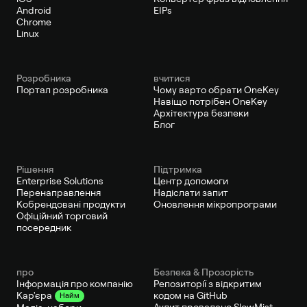
Android
EIPs
Chrome
Linux
Pозробника
вчитися
Портал розробника
Чому варто обрати OneKey
Навіщо потрібен OneKey
Архітектура безпеки
Блог
Рішення
Підтримка
Enterprise Solutions
Центр допомоги
Перенаправлення
Надіслати запит
Кобрендовані продукти
Оновлення мікропрограми
Офіційний торговий
посередник
про
Безпека & Прозорість
Інформація про компанію
Репозиторії з відкритим
кодом на GitHub
Кар'єра
Найм
Аудит проведено SlowMist