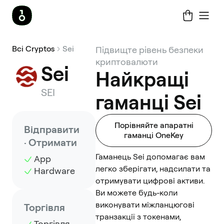
Всі Cryptos
Sei
Підвищте рівень безпеки
криптовалюти
Sei
Найкращі
SEI
гаманці Sei
Порівняйте апаратні
Відправити
гаманці OneKey
· Отримати
Гаманець Sei допомагає вам
App
легко зберігати, надсилати та
Hardware
отримувати цифрові активи.
Ви можете будь-коли
виконувати міжланцюгові
Торгівля
транзакції з токенами,
Торгівля