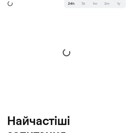
24h
7d
1m
3m
1y
Найчастіші