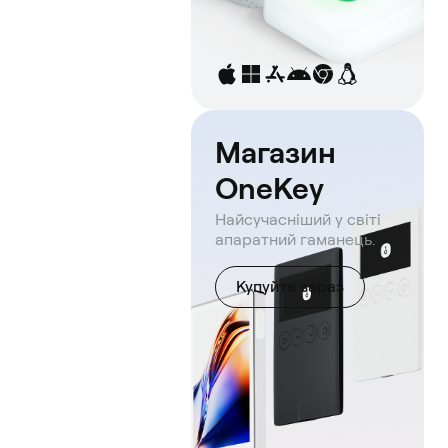
Магазин
OneKey
Найсучасніший у світі
апаратний гаманець.
Купуйте зараз