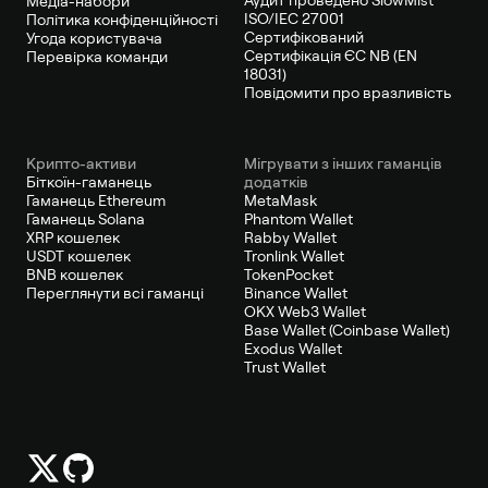
Медіа-набори
ISO/IEC 27001
Політика конфіденційності
Сертифікований
Угода користувача
Сертифікація ЄС NB (EN
Перевірка команди
18031)
Повідомити про вразливість
Крипто-активи
Мігрувати з інших гаманців
Біткоїн-гаманець
додатків
Гаманець Ethereum
MetaMask
Гаманець Solana
Phantom Wallet
XRP кошелек
Rabby Wallet
USDT кошелек
Tronlink Wallet
BNB кошелек
TokenPocket
Переглянути всі гаманці
Binance Wallet
OKX Web3 Wallet
Base Wallet (Coinbase Wallet)
Exodus Wallet
Trust Wallet