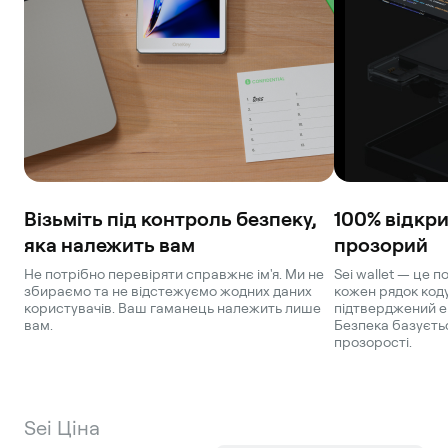
Візьміть під контроль безпеку,
100% відкри
яка належить вам
прозорий
Не потрібно перевіряти справжнє ім'я. Ми не
Sei wallet — це 
збираємо та не відстежуємо жодних даних
кожен рядок код
користувачів. Ваш гаманець належить лише
підтверджений е
вам.
Безпека базуєтьс
прозорості.
Sei Ціна