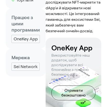
досліджувати NFT-маркети та
dApp'и й відкривати нові
можливості. Це інтегрований
Працює з
гаманець для екосистеми Sei,
цими
який забезпечує вам
програмами
безпечний ончейн-досвід.
OneKey App
OneKey App
Використовуйте наш
Мережа
додаток, щоб
досліджувати всі
Sei Network
блокчейни з повною
безпекою та
надійністю.
Отримати
безкоштовно