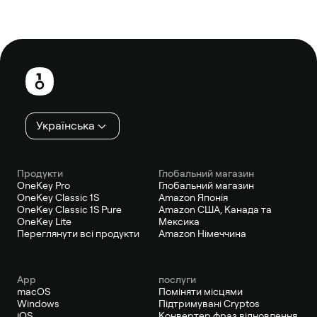
Нижній
колонтитул
Українська
Продукти
Глобальний магазин
OneKey Pro
Глобальний магазин
OneKey Classic 1S
Amazon Японія
OneKey Classic 1S Pure
Amazon США, Канада та
OneKey Lite
Мексика
Переглянути всі продукти
Amazon Німеччина
App
послуги
macOS
Поміняти місцями
Windows
Підтримувані Cryptos
iOS
Конвертер фраз відновлення