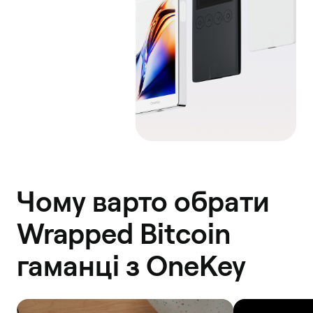
Bob
Network
Solana
Base
Optimism
Чому варто обрати
Wrapped Bitcoin
гаманці з OneKey