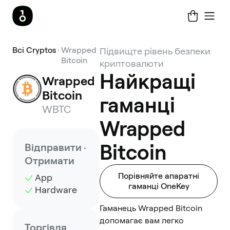
Всі Cryptos
Wrapped
Підвищте рівень безпеки
Bitcoin
криптовалюти
Найкращі
Wrapped 
Bitcoin
гаманці
WBTC
Wrapped
Bitcoin
Відправити ·
Отримати
Порівняйте апаратні
App
гаманці OneKey
Hardware
Гаманець Wrapped Bitcoin
допомагає вам легко
Торгівля