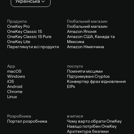
Українська
Продукти
Глобальний магазин
OneKey Pro
Глобальний магазин
OneKey Classic 1S
Amazon Японія
OneKey Classic 1S Pure
Amazon США, Канада та
OneKey Lite
Мексика
Переглянути всі продукти
Amazon Німеччина
App
послуги
macOS
Поміняти місцями
Windows
Підтримувані Cryptos
iOS
Конвертер фраз відновлення
Android
EIPs
Chrome
Linux
Pозробника
вчитися
Портал розробника
Чому варто обрати OneKey
Навіщо потрібен OneKey
Архітектура безпеки