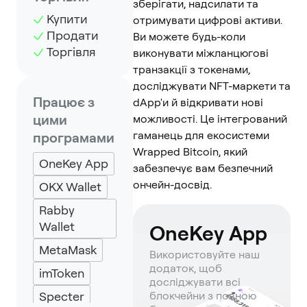
зберігати, надсилати та
Купити
отримувати цифрові активи.
Продати
Ви можете будь-коли
Торгівля
виконувати міжланцюгові
транзакції з токенами,
досліджувати NFT-маркети та
Працює з
dApp'и й відкривати нові
цими
можливості. Це інтегрований
гаманець для екосистеми
програмами
Wrapped Bitcoin, який
OneKey App
забезпечує вам безпечний
ончейн-досвід.
OKX Wallet
Rabby
Wallet
OneKey App
MetaMask
Використовуйте наш
додаток, щоб
imToken
досліджувати всі
Specter
блокчейни з повною