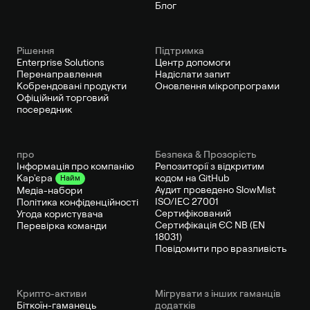
Блог
Рішення
Підтримка
Enterprise Solutions
Центр допомоги
Перенаправлення
Надіслати запит
Кобрендовані продукти
Оновлення мікропрограми
Офіційний торговий
посередник
про
Безпека & Прозорість
Інформація про компанію
Репозиторії з відкритим
кодом на GitHub
Кар'єра
Найм
Аудит проведено SlowMist
Медіа-набори
ISO/IEC 27001
Політика конфіденційності
Сертифікований
Угода користувача
Сертифікація ЄС NB (EN
Перевірка команди
18031)
Повідомити про вразливість
Крипто-активи
Мігрувати з інших гаманців
Біткоїн-гаманець
додатків