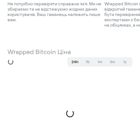
Не потрібно перевіряти справжнє ім'я. Ми не
Wrapped Bitcoin 
збираємо та не відстежуємо жодних даних
відкритий гаман
користувачів. Ваш гаманець належить лише
бути перевірени
вам.
експертами з бе
на обіцянках, а н
Wrapped Bitcoin Ціна
24h
7d
1m
3m
1y