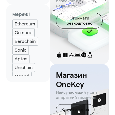
безпекою та
Petra Wallet
надійністю.
Solflare
мережі
Отримати
Backpack
безкоштовно
Ethereum
Keplr
Osmosis
Eternl
Berachain
UniSat
Sonic
Aptos
Unichain
Магазин
Monad
OneKey
Avalanche
Найсучасніший у світі
BNB Smart
апаратний гаманець.
Chain
Sui
TRON
Купуйте зараз