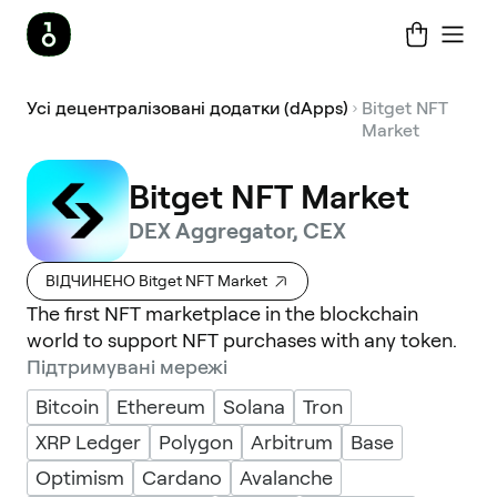
Усі децентралізовані додатки (dApps)
Bitget NFT
Market
Bitget NFT Market
DEX Aggregator, CEX
ВІДЧИНЕНО Bitget NFT Market
The first NFT marketplace in the blockchain
world to support NFT purchases with any token.
Підтримувані мережі
Bitcoin
Ethereum
Solana
Tron
XRP Ledger
Polygon
Arbitrum
Base
Optimism
Cardano
Avalanche