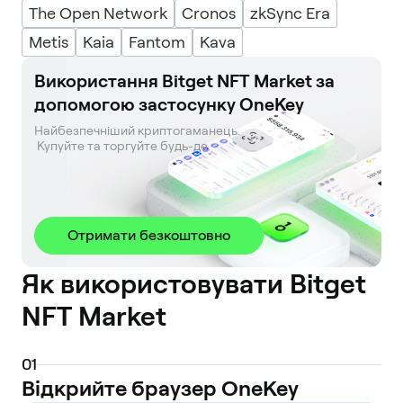
The Open Network
Cronos
zkSync Era
Metis
Kaia
Fantom
Kava
Використання Bitget NFT Market за
допомогою застосунку OneKey
Найбезпечніший криптогаманець. 

 Купуйте та торгуйте будь-де.
Отримати безкоштовно
Як використовувати Bitget
NFT Market
0
1
Відкрийте браузер OneKey