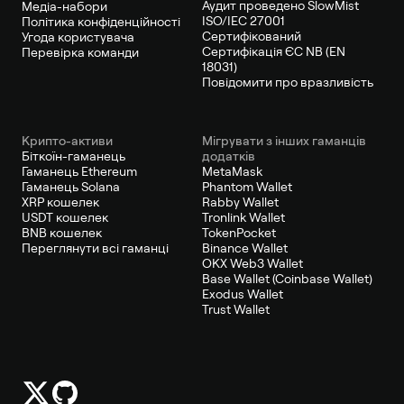
Аудит проведено SlowMist
Медіа-набори
ISO/IEC 27001
Політика конфіденційності
Сертифікований
Угода користувача
Сертифікація ЄС NB (EN
Перевірка команди
18031)
Повідомити про вразливість
Крипто-активи
Мігрувати з інших гаманців
Біткоїн-гаманець
додатків
Гаманець Ethereum
MetaMask
Гаманець Solana
Phantom Wallet
XRP кошелек
Rabby Wallet
USDT кошелек
Tronlink Wallet
BNB кошелек
TokenPocket
Переглянути всі гаманці
Binance Wallet
OKX Web3 Wallet
Base Wallet (Coinbase Wallet)
Exodus Wallet
Trust Wallet