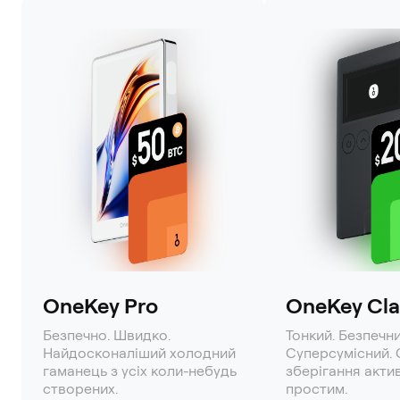
OneKey Pro
OneKey Clas
Безпечно. Швидко.
Тонкий. Безпечни
Найдосконаліший холодний
Суперсумісний. 
гаманець з усіх коли-небудь
зберігання акти
створених.
простим.