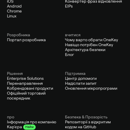
iOS
Конвертер фраз відновлення
Android
EIPs
Chrome
Linux
Pозробника
вчитися
Портал розробника
Чому варто обрати OneKey
Навіщо потрібен OneKey
Архітектура безпеки
Блог
Рішення
Підтримка
Enterprise Solutions
Центр допомоги
Перенаправлення
Надіслати запит
Кобрендовані продукти
Оновлення мікропрограми
Офіційний торговий
посередник
про
Безпека & Прозорість
Інформація про компанію
Репозиторії з відкритим
кодом на GitHub
Кар'єра
Найм