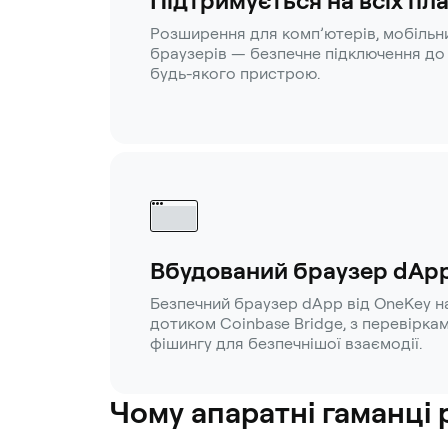
Підтримується на всіх п
Розширення для комп’ютерів, мобільн
браузерів — безпечне підключення до 
будь-якого пристрою.
Вбудований браузер dAp
Безпечний браузер dApp від OneKey н
дотиком Coinbase Bridge, з перевіркам
фішингу для безпечнішої взаємодії.
Чому апаратні гаманці