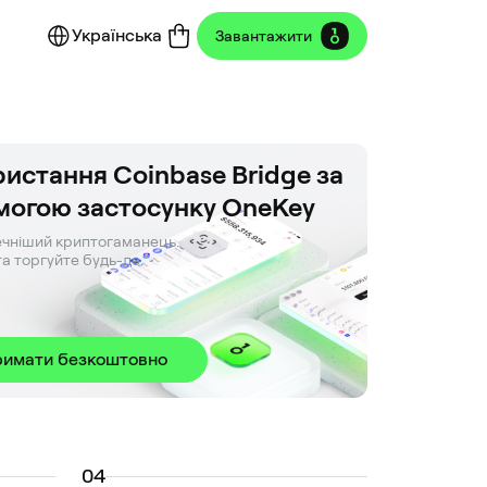
Українська
Завантажити
истання Coinbase Bridge за
могою застосунку OneKey
чніший криптогаманець. 

та торгуйте будь-де.
римати безкоштовно
0
4