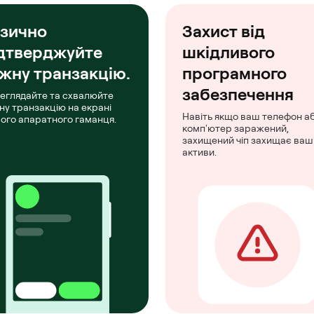
зично
Захист від
дтверджуйте
шкідливого
жну транзакцію.
програмного
забезпечення
еглядайте та схвалюйте
ну транзакцію на екрані
Навіть якщо ваш телефон а
ого апаратного гаманця.
комп'ютер заражений,
захищений чіп захищає ваш
активи.