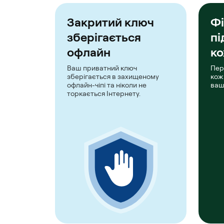
Закритий ключ
Фі
зберігається
пі
офлайн
ко
Ваш приватний ключ
Пер
зберігається в захищеному
кож
офлайн-чіпі та ніколи не
ваш
торкається Інтернету.