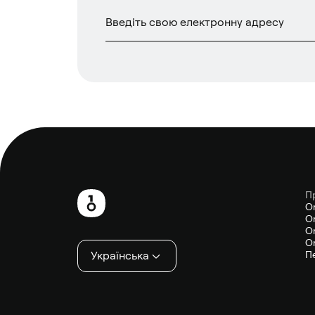
П
Нижній
O
On
колонтитул
On
On
Українська
П