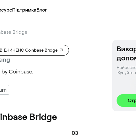
есурс
Підтримка
Блог
nbase Bridge
Викор
ВІДЧИНЕНО Coinbase Bridge
допо
king
Найбезпе
d by Coinbase.
 Купуйте 
eum
От
inbase Bridge
0
3