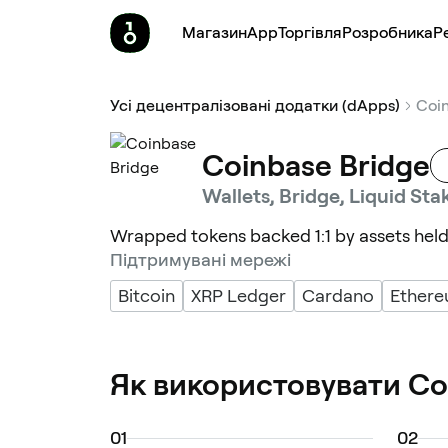
Магазин
App
Торгівля
Pозробника
Р
Усі децентралізовані додатки (dApps)
Coi
Coinbase Bridge
Wallets, Bridge, Liquid Sta
Wrapped tokens backed 1:1 by assets hel
Підтримувані мережі
Bitcoin
XRP Ledger
Cardano
Ether
Як використовувати Co
0
1
0
2