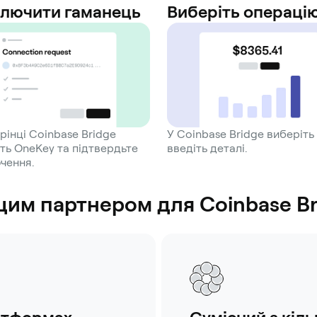
ключити гаманець
Виберіть операці
рінці Coinbase Bridge
У Coinbase Bridge виберіть 
ть OneKey та підтвердьте
введіть деталі.
чення.
им партнером для Coinbase Br