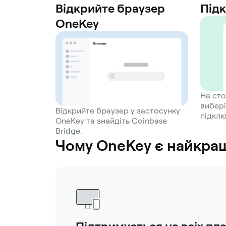
Відкрийте браузер
Під
OneKey
На сто
вибері
Відкрийте браузер у застосунку
підклю
OneKey та знайдіть Coinbase
Bridge.
Чому OneKey є найкращ