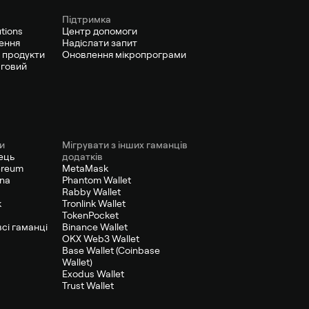
Підтримка
utions
Центр допомоги
ення
Надіслати запит
 продукти
Оновлення мікропрограми
рговий
и
Мігрувати з інших гаманців
ець
додатків
ereum
MetaMask
ana
Phantom Wallet
Rabby Wallet
к
Tronlink Wallet
TokenPocket
сі гаманці
Binance Wallet
OKX Web3 Wallet
Base Wallet (Coinbase
Wallet)
Exodus Wallet
Trust Wallet