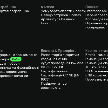
озробника
вчитися
Рішення
ортал розробника
Чому варто обрати OneKey
Enterprise Sol
Навіщо потрібен OneKey
Перенаправл
Архітектура безпеки
Кобрендовані
Блог
Офіційний то
посередник
ро
Безпека & Прозорість
Крипто-актив
нформація про компанію
Репозиторії з відкритим
Біткоїн-гаман
кодом на GitHub
Гаманець Eth
ар'єра
Найм
Аудит проведено SlowMist
Гаманець Sol
едіа-набори
ISO/IEC 27001
XRP кошелек
олітика конфіденційності
Сертифікований
USDT кошеле
года користувача
Сертифікація ЄС NB (EN
BNB кошелек
еревірка команди
18031)
Переглянути в
Повідомити про
вразливість