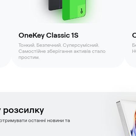
OneKey Classic 1S
O
Тонкий. Безпечний. Суперсумісний.
Б
Самостійне зберігання активів стало
H
простим.
у розсилку
отримувати останні новини та