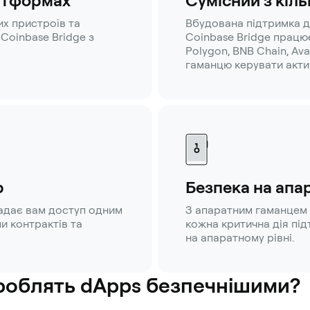
латформах
Сумісний з кіл
их пристроїв та
Вбудована підтримка д
Coinbase Bridge з
Coinbase Bridge працює
Polygon, BNB Chain, Av
гаманцю керувати акти
p
Безпека на апа
адає вам доступ одним
З апаратним гаманцем 
и контрактів та
кожна критична дія пі
на апаратному рівні.
 роблять dApps безпечнішими?