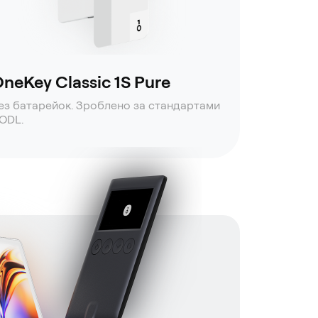
neKey Classic 1S Pure
ез батарейок. Зроблено за стандартами
ODL.