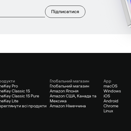
Підписатися
родукти
Глобальний магазин
App
neKey Pro
Глобальний магазин
macOS
eKey Classic 1S
Amazon Японія
Windows
eKey Classic 1S Pure
Amazon США, Канада та
iOS
eKey Lite
Мексика
Android
ереглянути всі продукти
Amazon Німеччина
Chrome
Linux