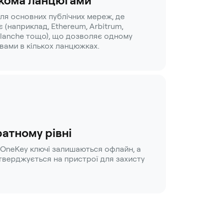
ькома ланцюгами
ля основних публічних мереж, де
 (наприклад, Ethereum, Arbitrum,
alanche тощо), що дозволяє одному
вами в кількох ланцюжках.
ратному рівні
OneKey ключі залишаються офлайн, а
дтверджується на пристрої для захисту