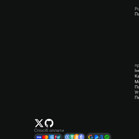
P
П
п
І
К
М
П
У
П
Спосіб оплати