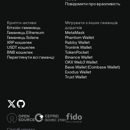
Повідомити про вразливість
Крипто-активи
Мігрувати з інших гаманців
Біткоїн-гаманець
додатків
Гаманець Ethereum
MetaMask
Гаманець Solana
Phantom Wallet
XRP кошелек
Rabby Wallet
USDT кошелек
Tronlink Wallet
BNB кошелек
TokenPocket
Переглянути всі гаманці
Binance Wallet
OKX Web3 Wallet
Base Wallet (Coinbase Wallet)
Exodus Wallet
Trust Wallet
Спосіб оплати