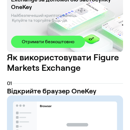
OneKey
Найбезпечніший криптогаманець. 

 Купуйте та торгуйте будь-де.
Отримати безкоштовно
Як використовувати Figure
Markets Exchange
0
1
Відкрийте браузер OneKey