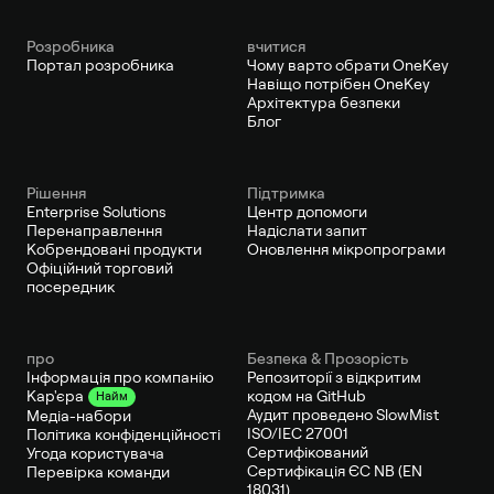
Pозробника
вчитися
Портал розробника
Чому варто обрати OneKey
Навіщо потрібен OneKey
Архітектура безпеки
Блог
Рішення
Підтримка
Enterprise Solutions
Центр допомоги
Перенаправлення
Надіслати запит
Кобрендовані продукти
Оновлення мікропрограми
Офіційний торговий
посередник
про
Безпека & Прозорість
Інформація про компанію
Репозиторії з відкритим
кодом на GitHub
Кар'єра
Найм
Аудит проведено SlowMist
Медіа-набори
ISO/IEC 27001
Політика конфіденційності
Сертифікований
Угода користувача
Сертифікація ЄС NB (EN
Перевірка команди
18031)