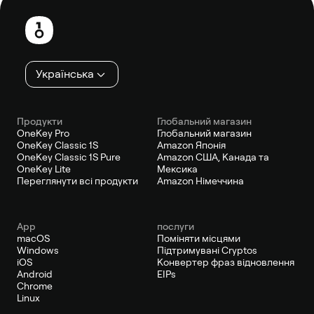
Нижній
колонтитул
Українська
Продукти
Глобальний магазин
OneKey Pro
Глобальний магазин
OneKey Classic 1S
Amazon Японія
OneKey Classic 1S Pure
Amazon США, Канада та
OneKey Lite
Мексика
Переглянути всі продукти
Amazon Німеччина
App
послуги
macOS
Поміняти місцями
Windows
Підтримувані Cryptos
iOS
Конвертер фраз відновлення
Android
EIPs
Chrome
Linux