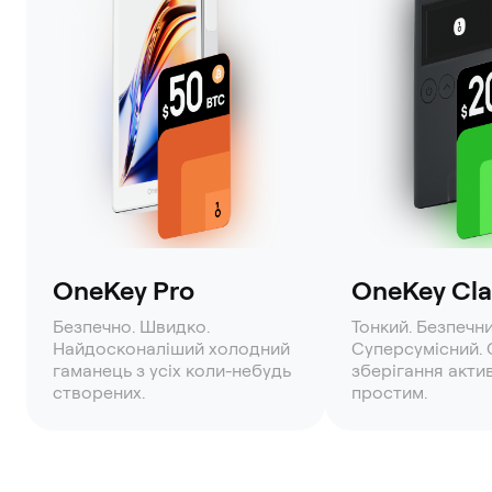
OneKey Pro
OneKey Clas
Безпечно. Швидко.
Тонкий. Безпечни
Найдосконаліший холодний
Суперсумісний. 
гаманець з усіх коли-небудь
зберігання акти
створених.
простим.