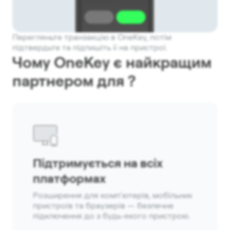
Перегляньте транзакцію в OneKey, потім
підтвердьте та підпишіть її на пристрої.
Чому OneKey є найкращим
партнером для ?
Підтримується на всіх
платформах
Розширення для комп’ютерів, мобільних
пристроїв та браузерів — безпечне
підключення до з будь-якого пристрою.