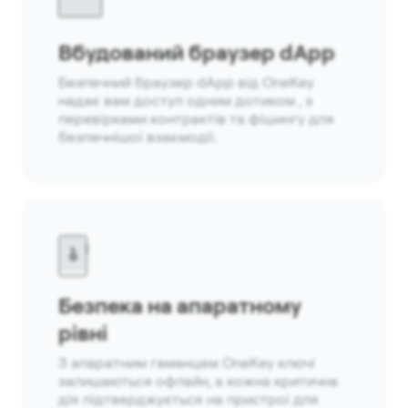
Вбудований браузер dApp
Безпечний браузер dApp від OneKey
надає вам доступ одним дотиком , з
перевірками контрактів та фішингу для
безпечнішої взаємодії.
Безпека на апаратному
рівні
З апаратним гаманцем OneKey ключі
залишаються офлайн, а кожна критична
дія підтверджується на пристрої для