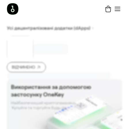
Усі децентралізовані додатки (dApps)
ВІДЧИНЕНО
Використання за допомогою
застосунку OneKey
Найбезпечніший криптогаманець. 

 Купуйте та торгуйте будь-де.