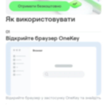
Отримати безкоштовно
Як використовувати
0
1
Відкрийте браузер OneKey
Відкрийте браузер у застосунку OneKey та знайдіть
.