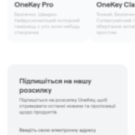
OneKey Pro
OneKey Clas
Безпечно. Швидко.
Тонкий. Безпечни
Найдосконаліший холодний
Суперсумісний. 
гаманець з усіх коли-небудь
зберігання акти
створених.
простим.
Підпишіться на нашу
розсилку
Підпишіться на розсилку OneKey, щоб
отримувати останні новини та пропозиції
щодо продуктів.