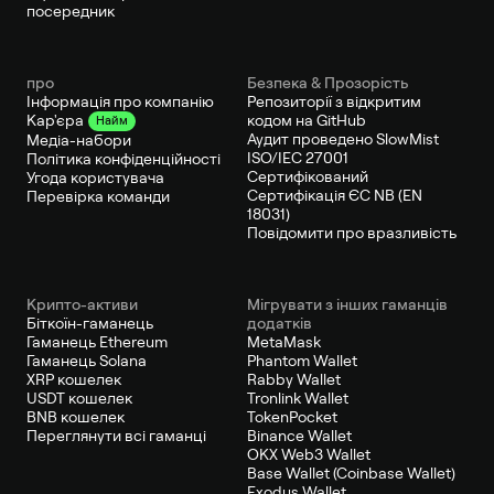
посередник
про
Безпека & Прозорість
Інформація про компанію
Репозиторії з відкритим
кодом на GitHub
Кар'єра
Найм
Аудит проведено SlowMist
Медіа-набори
ISO/IEC 27001
Політика конфіденційності
Сертифікований
Угода користувача
Сертифікація ЄС NB (EN
Перевірка команди
18031)
Повідомити про вразливість
Крипто-активи
Мігрувати з інших гаманців
Біткоїн-гаманець
додатків
Гаманець Ethereum
MetaMask
Гаманець Solana
Phantom Wallet
XRP кошелек
Rabby Wallet
USDT кошелек
Tronlink Wallet
BNB кошелек
TokenPocket
Переглянути всі гаманці
Binance Wallet
OKX Web3 Wallet
Base Wallet (Coinbase Wallet)
Exodus Wallet