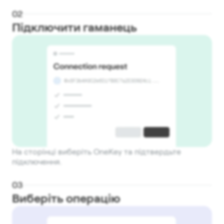
0
2
Підключити гаманець
На сторінці виберіть OneKey та підтвердьте
підключення.
0
3
Виберіть операцію