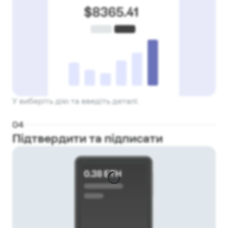
У виберіть дію та введіть деталі.
0
4
Підтвердити та підписати