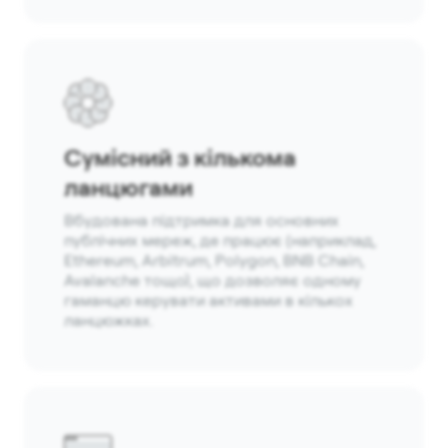
Сумісний з кількома
ланцюгами
Вбудована підтримка для основних
публічних мереж, де працює (наприклад,
Ethereum, Arbitrum, Polygon, BNB Chain,
Avalanche тощо), що дозволяє одному
гаманцю керувати активами в кількох
ланцюжках.