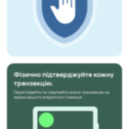
Фізично підтверджуйте кожну
транзакцію.
Переглядайте та схвалюйте кожну транзакцію на
екрані вашого апаратного гаманця.