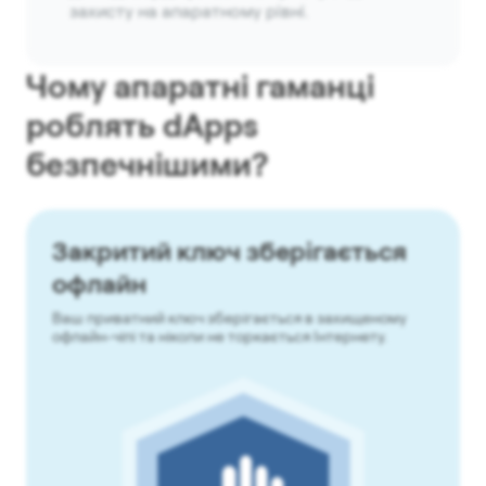
захисту на апаратному рівні.
Чому апаратні гаманці
роблять dApps
безпечнішими?
Закритий ключ зберігається
офлайн
Ваш приватний ключ зберігається в захищеному
офлайн-чіпі та ніколи не торкається Інтернету.