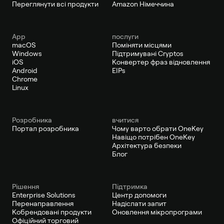
Переглянути всі продукти
Amazon Німеччина
App
послуги
macOS
Поміняти місцями
Windows
Підтримувані Cryptos
iOS
Конвертер фраз відновлення
Android
EIPs
Chrome
Linux
Pозробника
вчитися
Портал розробника
Чому варто обрати OneKey
Навіщо потрібен OneKey
Архітектура безпеки
Блог
Рішення
Підтримка
Enterprise Solutions
Центр допомоги
Перенаправлення
Надіслати запит
Кобрендовані продукти
Оновлення мікропрограми
Офіційний торговий