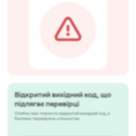
Відкритий вихідний код, що
підлягає перевірці
OneKey має повністю відкритий вихідний код, а
безпека перевірена спільнотою.