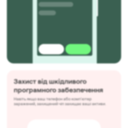
Захист від шкідливого
програмного забезпечення
Навіть якщо ваш телефон або комп'ютер
заражений, захищений чіп захищає ваші активи.