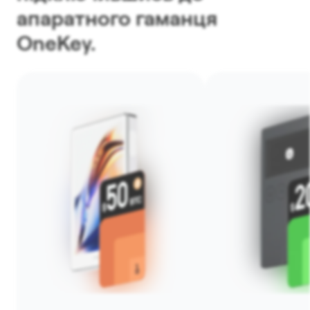
апаратного гаманця
OneKey.