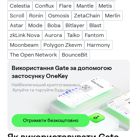
Celestia
Conflux
Flare
Mantle
Metis
Scroll
Ronin
Osmosis
ZetaChain
Merlin
Astar
Mode
Boba
Bitlayer
Blast
zkLink Nova
Aurora
Taiko
Fantom
Moonbeam
Polygon Zkevm
Harmony
The Open Network
BounceBit
Використання Gate за допомогою
застосунку OneKey
Найбезпечніший криптогаманець. 

 Купуйте та торгуйте будь-де.
Отримати безкоштовно
Як використовувати Gate