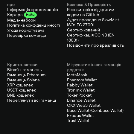
про
Безпека & Прозорість
Інформація про компанію
Репозиторії з відкритим
кодом на GitHub
Кар'єра
Найм
Аудит проведено SlowMist
Медіа-набори
ISO/IEC 27001
Політика конфіденційності
Сертифікований
Угода користувача
Сертифікація ЄС NB (EN
Перевірка команди
18031)
Повідомити про вразливість
Крипто-активи
Мігрувати з інших гаманців
Біткоїн-гаманець
додатків
Гаманець Ethereum
MetaMask
Гаманець Solana
Phantom Wallet
XRP кошелек
Rabby Wallet
USDT кошелек
Tronlink Wallet
BNB кошелек
TokenPocket
Переглянути всі гаманці
Binance Wallet
OKX Web3 Wallet
Base Wallet (Coinbase Wallet)
Exodus Wallet
Trust Wallet