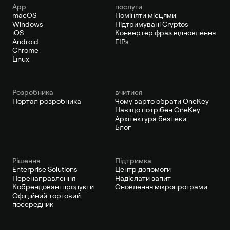
App
послуги
macOS
Поміняти місцями
Windows
Підтримувані Cryptos
iOS
Конвертер фраз відновлення
Android
EIPs
Chrome
Linux
Pозробника
вчитися
Портал розробника
Чому варто обрати OneKey
Навіщо потрібен OneKey
Архітектура безпеки
Блог
Рішення
Підтримка
Enterprise Solutions
Центр допомоги
Перенаправлення
Надіслати запит
Кобрендовані продукти
Оновлення мікропрограми
Офіційний торговий
посередник