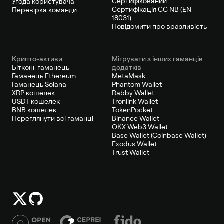
Сертифікований
Угода користувача
Сертифікація ЄС NB (EN
Перевірка команди
18031)
Повідомити про вразливість
Крипто-активи
Мігрувати з інших гаманців
Біткоїн-гаманець
додатків
Гаманець Ethereum
MetaMask
Гаманець Solana
Phantom Wallet
XRP кошелек
Rabby Wallet
USDT кошелек
Tronlink Wallet
BNB кошелек
TokenPocket
Переглянути всі гаманці
Binance Wallet
OKX Web3 Wallet
Base Wallet (Coinbase Wallet)
Exodus Wallet
Trust Wallet