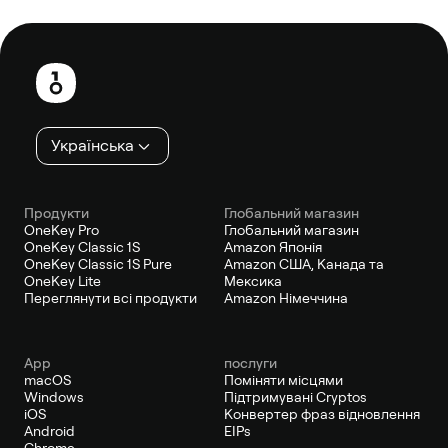
Нижній
колонтитул
Українська
Продукти
Глобальний магазин
OneKey Pro
Глобальний магазин
OneKey Classic 1S
Amazon Японія
OneKey Classic 1S Pure
Amazon США, Канада та
OneKey Lite
Мексика
Переглянути всі продукти
Amazon Німеччина
App
послуги
macOS
Поміняти місцями
Windows
Підтримувані Cryptos
iOS
Конвертер фраз відновлення
Android
EIPs
Chrome