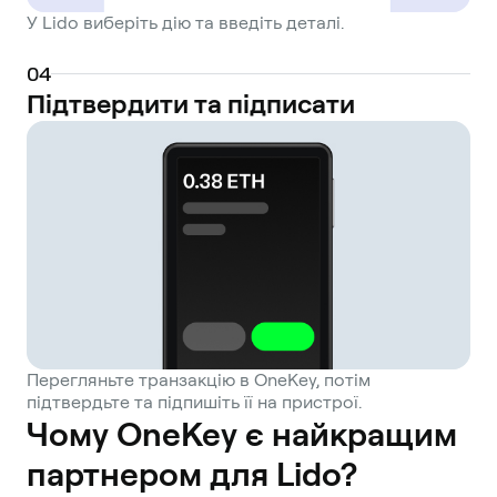
including smart contract vulnerabilities and
У Lido виберіть дію та введіть деталі.
potential price deviations between the
liquid staking token and its underlying
0
4
Підтвердити та підписати
asset.
Перегляньте транзакцію в OneKey, потім
підтвердьте та підпишіть її на пристрої.
Чому OneKey є найкращим
партнером для Lido?