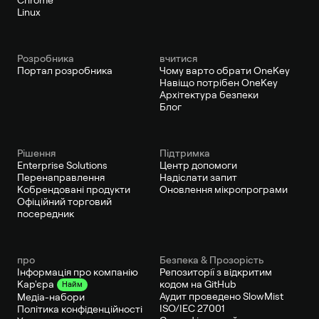
Linux
Pозробника
вчитися
Портал розробника
Чому варто обрати OneKey
Навіщо потрібен OneKey
Архітектура безпеки
Блог
Рішення
Підтримка
Enterprise Solutions
Центр допомоги
Перенаправлення
Надіслати запит
Кобрендовані продукти
Оновлення мікропрограми
Офіційний торговий
посередник
про
Безпека & Прозорість
Інформація про компанію
Репозиторії з відкритим
кодом на GitHub
Кар'єра
Найм
Аудит проведено SlowMist
Медіа-набори
ISO/IEC 27001
Політика конфіденційності