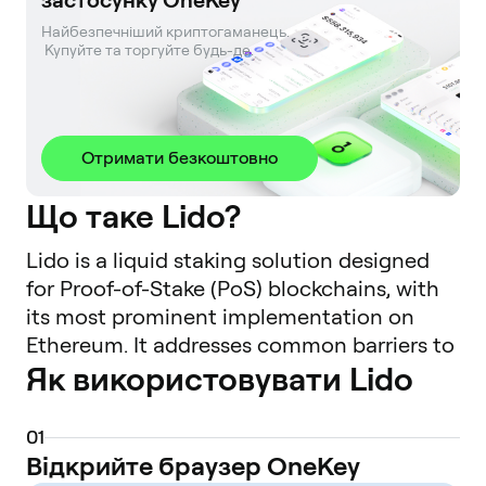
застосунку OneKey
Найбезпечніший криптогаманець. 

 Купуйте та торгуйте будь-де.
Отримати безкоштовно
Що таке Lido?
Lido is a liquid staking solution designed
for Proof-of-Stake (PoS) blockchains, with
its most prominent implementation on
Ethereum. It addresses common barriers to
Як використовувати Lido
native staking, such as high minimum
capital requirements (e.g., 32 ETH for a solo
validator), technical complexity, and the
0
1
illiquidity of staked assets. By using Lido,
Відкрийте браузер OneKey