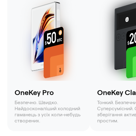
OneKey Pro
OneKey Clas
Безпечно. Швидко.
Тонкий. Безпечни
Найдосконаліший холодний
Суперсумісний. 
гаманець з усіх коли-небудь
зберігання акти
створених.
простим.