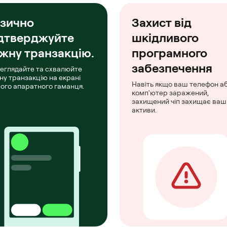
зично
Захист від
дтверджуйте
шкідливого
жну транзакцію.
програмного
забезпечення
еглядайте та схвалюйте
ну транзакцію на екрані
Навіть якщо ваш телефон а
ого апаратного гаманця.
комп'ютер заражений,
захищений чіп захищає ваш
активи.