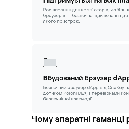
Підтримується на всіх п
Розширення для комп’ютерів, мобільн
браузерів — безпечне підключення до 
якого пристрою.
Вбудований браузер dAp
Безпечний браузер dApp від OneKey н
дотиком Poloni DEX, з перевірками кон
безпечнішої взаємодії.
Чому апаратні гаманці