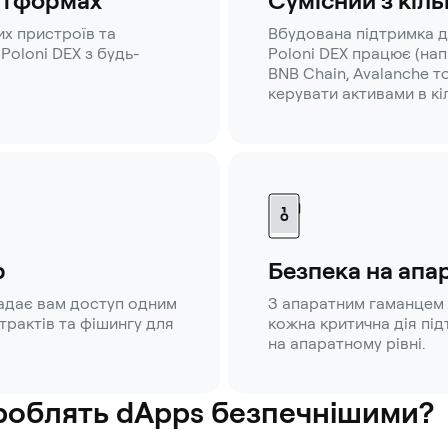
латформах
Сумісний з кіл
их пристроїв та
Вбудована підтримка д
Poloni DEX з будь-
Poloni DEX працює (нап
BNB Chain, Avalanche 
керувати активами в к
p
Безпека на апа
адає вам доступ одним
З апаратним гаманцем 
трактів та фішингу для
кожна критична дія пі
на апаратному рівні.
 роблять dApps безпечнішими?