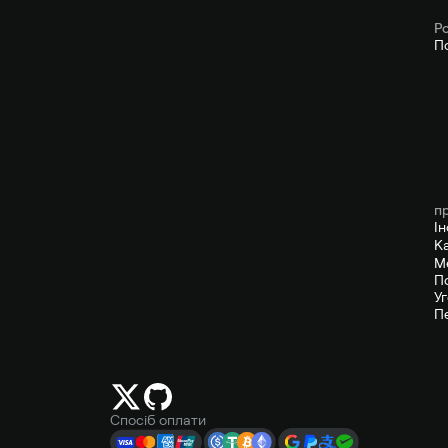
P
П
п
І
К
М
П
У
П
Спосіб оплати