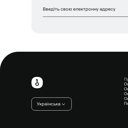
П
Нижній
O
On
колонтитул
On
On
Українська
П