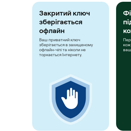
Закритий ключ
Фі
зберігається
пі
офлайн
ко
Ваш приватний ключ
Пер
зберігається в захищеному
кож
офлайн-чіпі та ніколи не
ваш
торкається Інтернету.