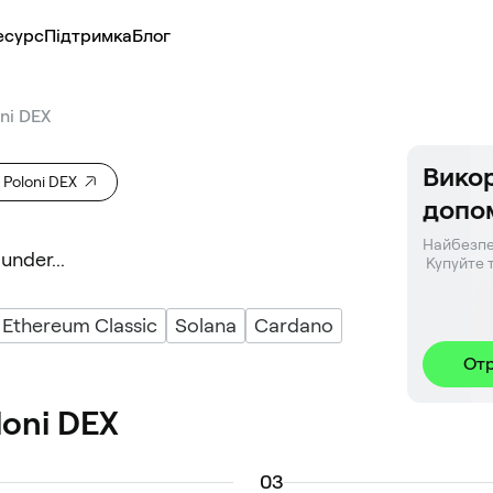
есурс
Підтримка
Блог
ni DEX
Викор
Poloni DEX
допо
Найбезпе
under...
 Купуйте 
Ethereum Classic
Solana
Cardano
От
loni DEX
0
3