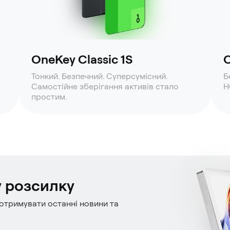
OneKey Classic 1S
O
Тонкий. Безпечний. Суперсумісний.
Б
Самостійне зберігання активів стало
H
простим.
у розсилку
отримувати останні новини та