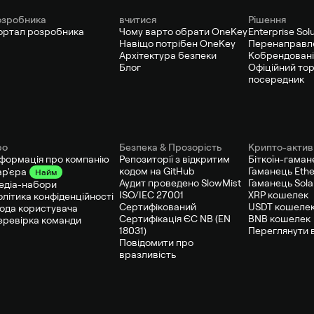
озробника
вчитися
Рішення
ортал розробника
Чому варто обрати OneKey
Enterprise Sol
Навіщо потрібен OneKey
Перенаправл
Архітектура безпеки
Кобрендовані
Блог
Офіційний то
посередник
ро
Безпека & Прозорість
Крипто-актив
нформація про компанію
Репозиторії з відкритим
Біткоїн-гаман
кодом на GitHub
Гаманець Eth
ар'єра
Найм
Аудит проведено SlowMist
Гаманець Sol
едіа-набори
ISO/IEC 27001
XRP кошелек
олітика конфіденційності
Сертифікований
USDT кошеле
года користувача
Сертифікація ЄС NB (EN
BNB кошелек
еревірка команди
18031)
Переглянути в
Повідомити про
вразливість