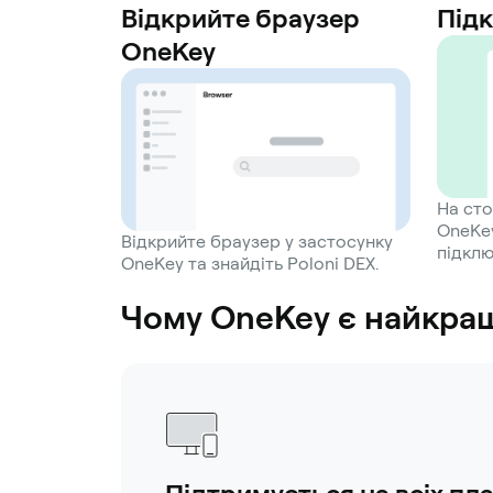
Відкрийте браузер
Під
OneKey
На сто
OneKey
Відкрийте браузер у застосунку
підклю
OneKey та знайдіть Poloni DEX.
Чому OneKey є найкращ