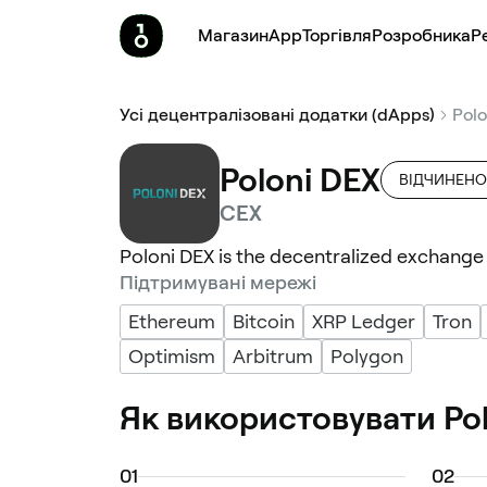
Магазин
App
Торгівля
Pозробника
Р
Усі децентралізовані додатки (dApps)
Polo
Poloni DEX
ВІДЧИНЕНО 
CEX
Poloni DEX is the decentralized exchange 
Підтримувані мережі
Ethereum
Bitcoin
XRP Ledger
Tron
Optimism
Arbitrum
Polygon
Як використовувати Po
0
1
0
2