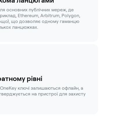
ькома ланцюгами
ля основних публічних мереж, де
риклад, Ethereum, Arbitrum, Polygon,
тощо), що дозволяє одному гаманцю
ількох ланцюжках.
ратному рівні
OneKey ключі залишаються офлайн, а
дтверджується на пристрої для захисту