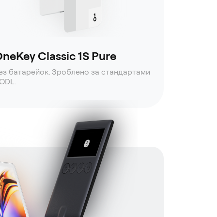
neKey Classic 1S Pure
ез батарейок. Зроблено за стандартами
ODL.