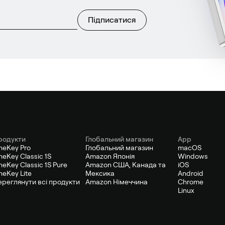
Підписатися
родукти
Глобальний магазин
App
neKey Pro
Глобальний магазин
macOS
eKey Classic 1S
Amazon Японія
Windows
eKey Classic 1S Pure
Amazon США, Канада та
iOS
eKey Lite
Мексика
Android
ереглянути всі продукти
Amazon Німеччина
Chrome
Linux