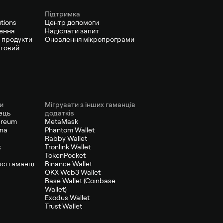
Підтримка
utions
Центр допомоги
ення
Надіслати запит
 продукти
Оновлення мікропрограми
рговий
и
Мігрувати з інших гаманців
ець
додатків
ereum
MetaMask
ana
Phantom Wallet
Rabby Wallet
к
Tronlink Wallet
TokenPocket
сі гаманці
Binance Wallet
OKX Web3 Wallet
Base Wallet (Coinbase
Wallet)
Exodus Wallet
Trust Wallet