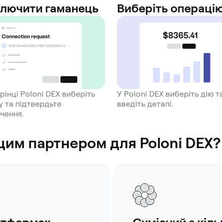
ключити гаманець
Виберіть операці
рінці Poloni DEX виберіть
У Poloni DEX виберіть дію т
 та підтвердьте
введіть деталі.
чення.
им партнером для Poloni DEX?