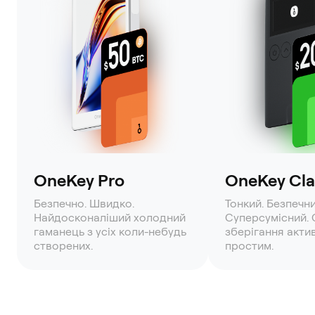
OneKey Pro
OneKey Clas
Безпечно. Швидко.
Тонкий. Безпечни
Найдосконаліший холодний
Суперсумісний. 
гаманець з усіх коли-небудь
зберігання акти
створених.
простим.