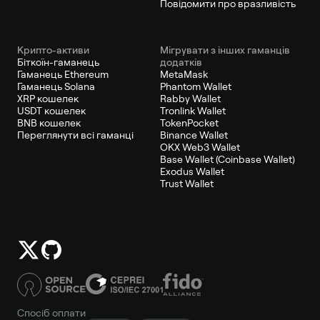
Повідомити про вразливість
Крипто-активи
Мігрувати з інших гаманців
Біткоїн-гаманець
додатків
Гаманець Ethereum
MetaMask
Гаманець Solana
Phantom Wallet
XRP кошелек
Rabby Wallet
USDT кошелек
Tronlink Wallet
BNB кошелек
TokenPocket
Переглянути всі гаманці
Binance Wallet
OKX Web3 Wallet
Base Wallet (Coinbase Wallet)
Exodus Wallet
Trust Wallet
Спосіб оплати