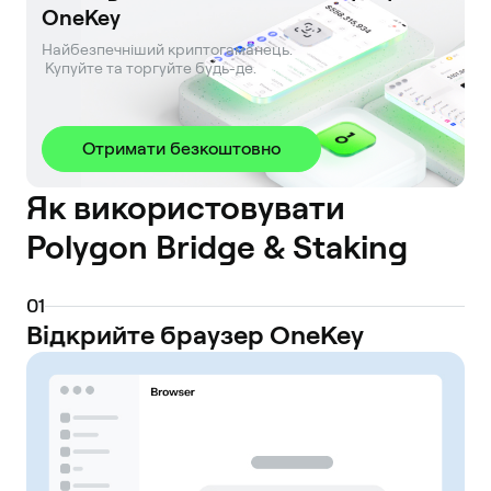
OneKey
Найбезпечніший криптогаманець. 

 Купуйте та торгуйте будь-де.
Отримати безкоштовно
Як використовувати
Polygon Bridge & Staking
0
1
Відкрийте браузер OneKey