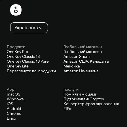
колонтитул
Українська
Продукти
Глобальний магазин
OneKey Pro
Глобальний магазин
OneKey Classic 1S
Amazon Японія
OneKey Classic 1S Pure
Amazon США, Канада та
OneKey Lite
Мексика
Переглянути всі продукти
Amazon Німеччина
App
послуги
macOS
Поміняти місцями
Windows
Підтримувані Cryptos
iOS
Конвертер фраз відновлення
Android
EIPs
Chrome
Linux