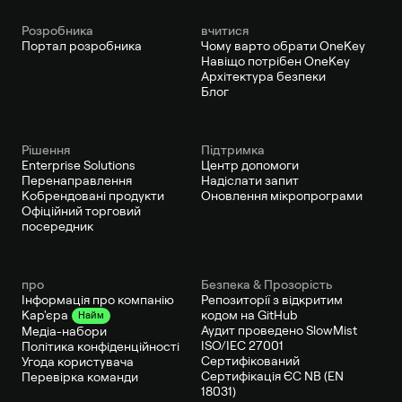
Pозробника
вчитися
Портал розробника
Чому варто обрати OneKey
Навіщо потрібен OneKey
Архітектура безпеки
Блог
Рішення
Підтримка
Enterprise Solutions
Центр допомоги
Перенаправлення
Надіслати запит
Кобрендовані продукти
Оновлення мікропрограми
Офіційний торговий
посередник
про
Безпека & Прозорість
Інформація про компанію
Репозиторії з відкритим
кодом на GitHub
Кар'єра
Найм
Аудит проведено SlowMist
Медіа-набори
ISO/IEC 27001
Політика конфіденційності
Сертифікований
Угода користувача
Сертифікація ЄС NB (EN
Перевірка команди
18031)