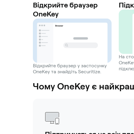
Відкрийте браузер
Під
OneKey
На сто
OneKey
Відкрийте браузер у застосунку
підклю
OneKey та знайдіть Securitize.
Чому OneKey є найкращ