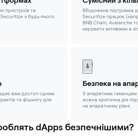
латформах
Сумісний з кіл
их пристроїв та
Вбудована підтримка д
ecuritize з будь-якого
Securitize працює (напр
BNB Chain, Avalanche 
керувати активами в к
p
Безпека на апа
адає вам доступ одним
З апаратним гаманцем 
трактів та фішингу для
кожна критична дія пі
на апаратному рівні.
 роблять dApps безпечнішими?