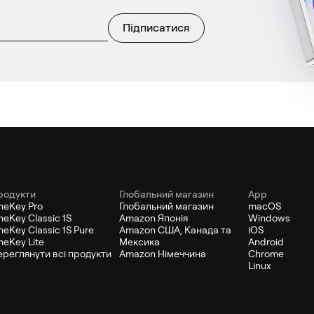
Підписатися
родукти
Глобальний магазин
App
neKey Pro
Глобальний магазин
macOS
eKey Classic 1S
Amazon Японія
Windows
eKey Classic 1S Pure
Amazon США, Канада та
iOS
eKey Lite
Мексика
Android
ереглянути всі продукти
Amazon Німеччина
Chrome
Linux