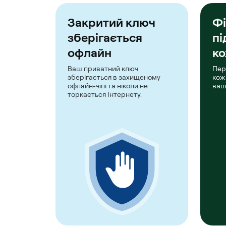
Закритий ключ
Фі
зберігається
пі
офлайн
ко
Ваш приватний ключ
Пер
зберігається в захищеному
кож
офлайн-чіпі та ніколи не
ваш
торкається Інтернету.