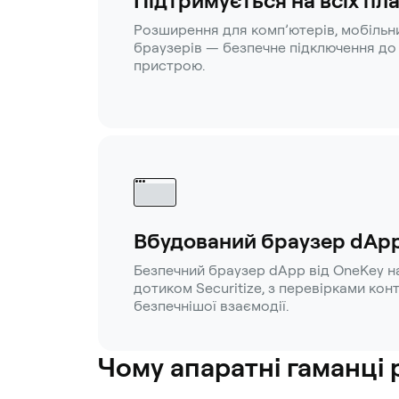
Підтримується на всіх п
Розширення для комп’ютерів, мобільн
браузерів — безпечне підключення до S
пристрою.
Вбудований браузер dAp
Безпечний браузер dApp від OneKey н
дотиком Securitize, з перевірками кон
безпечнішої взаємодії.
Чому апаратні гаманці