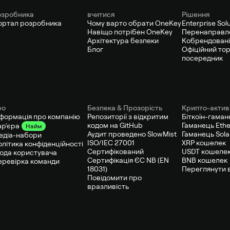
озробника
вчитися
Рішення
ортал розробника
Чому варто обрати OneKey
Enterprise Sol
Навіщо потрібен OneKey
Перенаправл
Архітектура безпеки
Кобрендовані
Блог
Офіційний то
посередник
ро
Безпека & Прозорість
Крипто-актив
нформація про компанію
Репозиторії з відкритим
Біткоїн-гаман
кодом на GitHub
Гаманець Eth
ар'єра
Найм
Аудит проведено SlowMist
Гаманець Sol
едіа-набори
ISO/IEC 27001
XRP кошелек
олітика конфіденційності
Сертифікований
USDT кошеле
года користувача
Сертифікація ЄС NB (EN
BNB кошелек
еревірка команди
18031)
Переглянути в
Повідомити про
вразливість