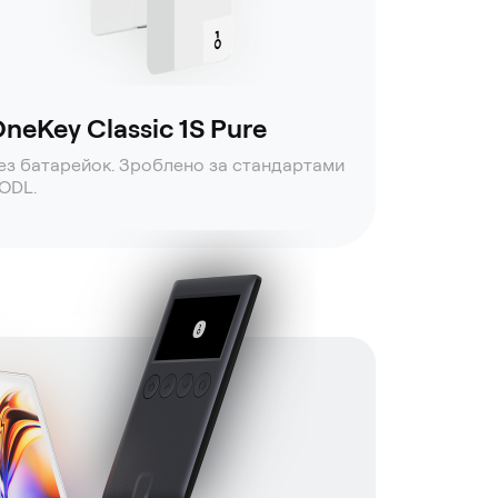
neKey Classic 1S Pure
ез батарейок. Зроблено за стандартами
ODL.