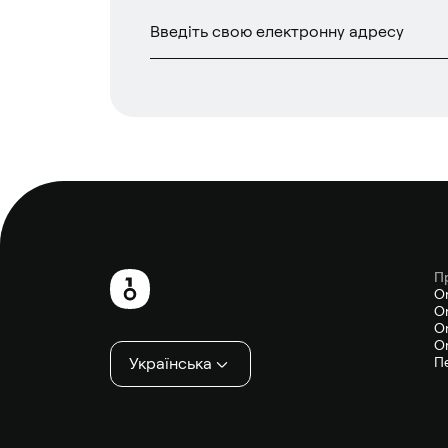
П
Нижній
O
On
колонтитул
On
On
Українська
П