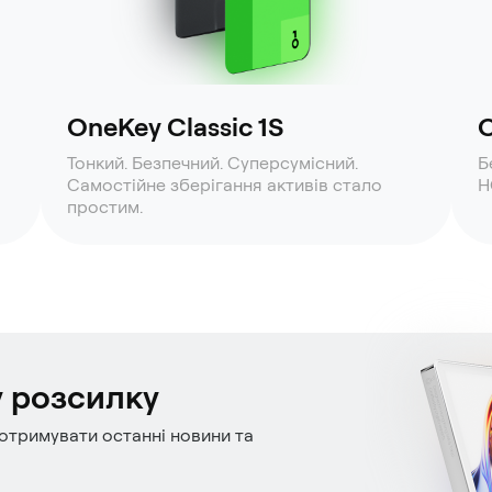
OneKey Classic 1S
O
Тонкий. Безпечний. Суперсумісний.
Б
Самостійне зберігання активів стало
H
простим.
у розсилку
отримувати останні новини та