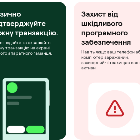
зично
Захист від
дтверджуйте
шкідливого
жну транзакцію.
програмного
забезпечення
еглядайте та схвалюйте
ну транзакцію на екрані
Навіть якщо ваш телефон а
ого апаратного гаманця.
комп'ютер заражений,
захищений чіп захищає ваш
активи.