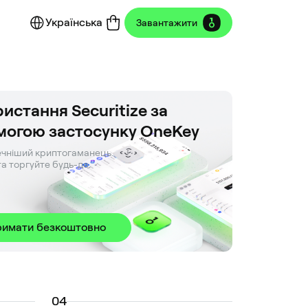
Українська
Завантажити
истання Securitize за
могою застосунку OneKey
чніший криптогаманець. 

та торгуйте будь-де.
римати безкоштовно
0
4