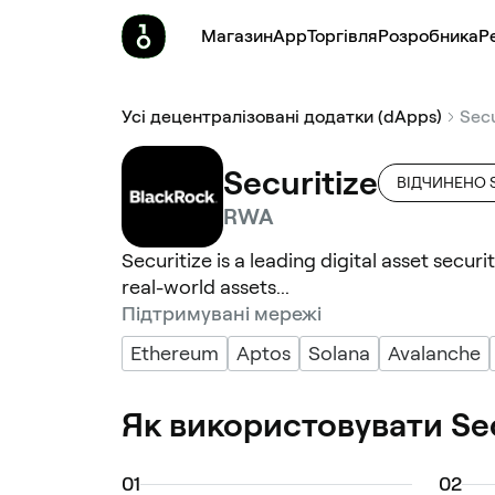
Магазин
App
Торгівля
Pозробника
Р
Усі децентралізовані додатки (dApps)
Secu
Securitize
ВІДЧИНЕНО Se
RWA
Securitize is a leading digital asset secur
real-world assets...
Підтримувані мережі
Ethereum
Aptos
Solana
Avalanche
Як використовувати Sec
0
1
0
2