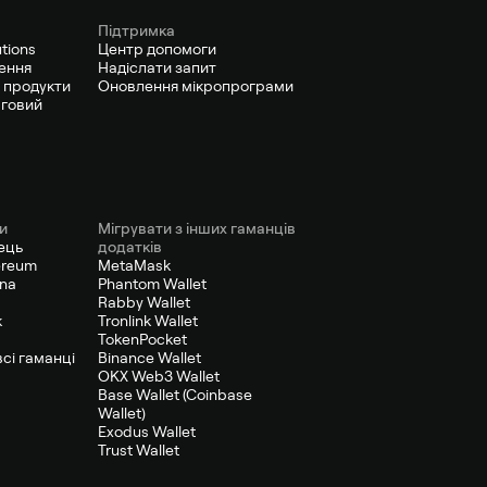
Підтримка
utions
Центр допомоги
ення
Надіслати запит
 продукти
Оновлення мікропрограми
рговий
и
Мігрувати з інших гаманців
ець
додатків
ereum
MetaMask
ana
Phantom Wallet
Rabby Wallet
к
Tronlink Wallet
TokenPocket
сі гаманці
Binance Wallet
OKX Web3 Wallet
Base Wallet (Coinbase
Wallet)
Exodus Wallet
Trust Wallet