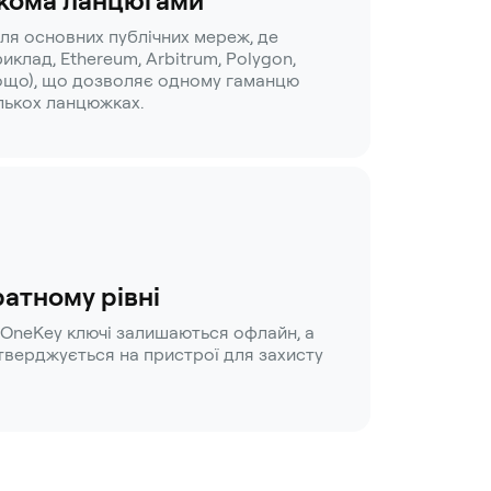
ькома ланцюгами
ля основних публічних мереж, де
иклад, Ethereum, Arbitrum, Polygon,
тощо), що дозволяє одному гаманцю
ількох ланцюжках.
ратному рівні
OneKey ключі залишаються офлайн, а
дтверджується на пристрої для захисту