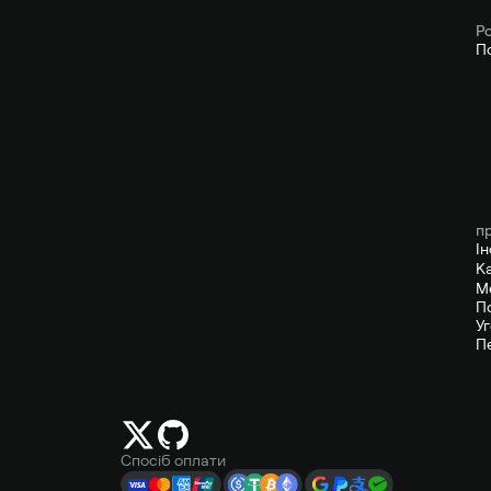
P
П
п
І
К
М
П
У
П
Спосіб оплати