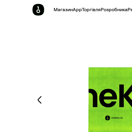
Магазин
App
Торгівля
Pозробника
Р