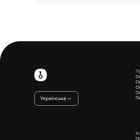
П
Нижній
O
On
колонтитул
On
On
Українська
П
P
П