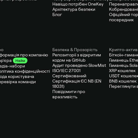
Навіщо потрібен OneKey
Перенаправл
Архітектура безпеки
Кобрендовані
Блог
Офіційний то
посередник
ро
Безпека & Прозорість
Крипто-актив
нформація про компанію
Репозиторії з відкритим
Біткоїн-гаман
кодом на GitHub
Гаманець Eth
ар'єра
Найм
Аудит проведено SlowMist
Гаманець Sol
едіа-набори
ISO/IEC 27001
XRP кошелек
олітика конфіденційності
Сертифікований
USDT кошеле
года користувача
Сертифікація ЄС NB (EN
BNB кошелек
еревірка команди
18031)
Переглянути в
Повідомити про
вразливість