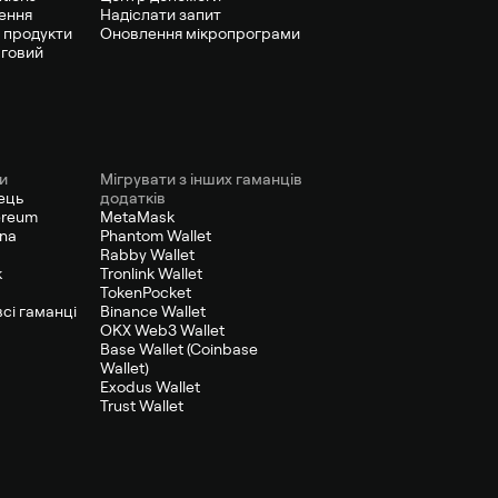
ення
Надіслати запит
 продукти
Оновлення мікропрограми
рговий
и
Мігрувати з інших гаманців
ець
додатків
ereum
MetaMask
ana
Phantom Wallet
Rabby Wallet
к
Tronlink Wallet
TokenPocket
сі гаманці
Binance Wallet
OKX Web3 Wallet
Base Wallet (Coinbase
Wallet)
Exodus Wallet
Trust Wallet