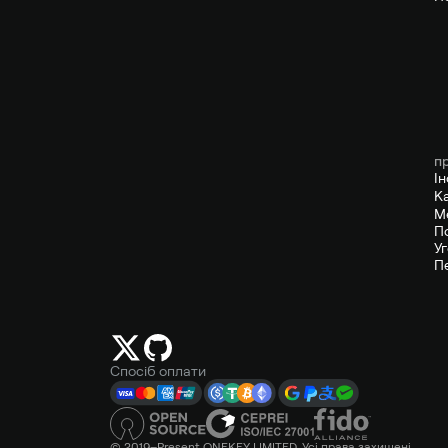
п
І
К
М
П
У
П
Спосіб оплати
© 2019–Present ONEKEY LIMITED. Усі права захищені.