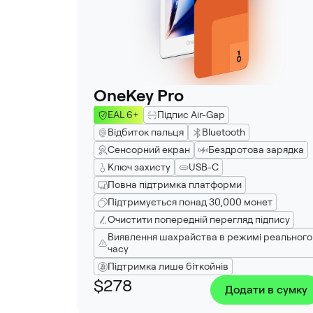
OneKey Pro
EAL 6+
Підпис Air-Gap
Відбиток пальця
Bluetooth
Сенсорний екран
Бездротова зарядка
Ключ захисту
USB-C
Повна підтримка платформи
Підтримується понад 30,000 монет
Очистити попередній перегляд підпису
Виявлення шахрайства в режимі реального
часу
Підтримка лише біткойнів
$278
Додати в сумку