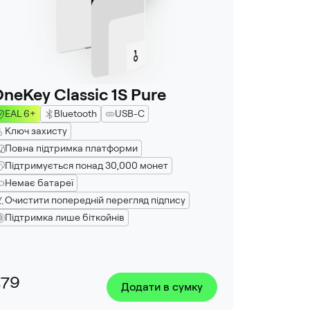
neKey Classic 1S Pure
EAL 6+
Bluetooth
USB-C
Ключ захисту
Повна підтримка платформи
Підтримується понад 30,000 монет
Немає батареї
Очистити попередній перегляд підпису
Підтримка лише біткойнів
$79
Додати в сумку