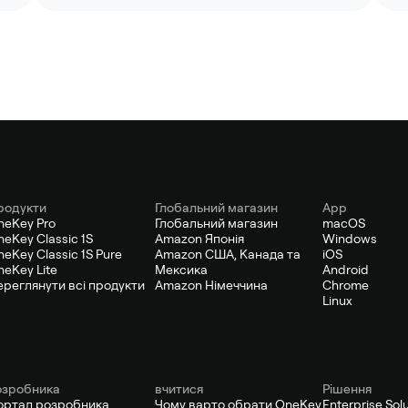
родукти
Глобальний магазин
App
neKey Pro
Глобальний магазин
macOS
eKey Classic 1S
Amazon Японія
Windows
eKey Classic 1S Pure
Amazon США, Канада та
iOS
eKey Lite
Мексика
Android
ереглянути всі продукти
Amazon Німеччина
Chrome
Linux
озробника
вчитися
Рішення
ортал розробника
Чому варто обрати OneKey
Enterprise Sol