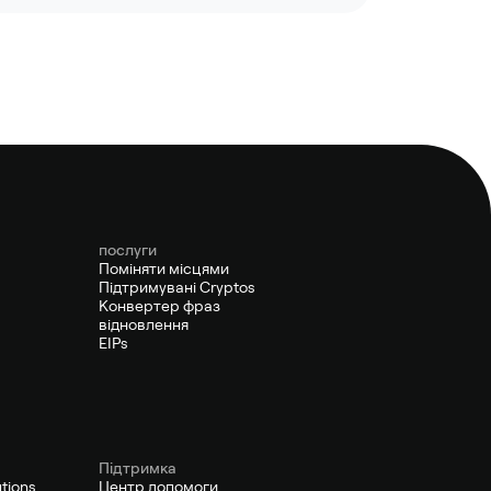
послуги
Поміняти місцями
Підтримувані Cryptos
Конвертер фраз
відновлення
EIPs
Підтримка
utions
Центр допомоги