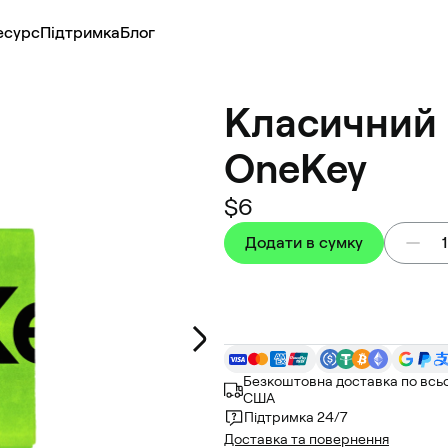
есурс
Підтримка
Блог
Класичний
OneKey
$6
Додати в сумку
1
Безкоштовна доставка по всьо
США
Підтримка 24/7
Доставка та повернення