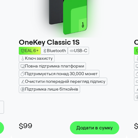
OneKey Classic 1S
O
EAL 6+
Bluetooth
USB-C
Ключ захисту
Повна підтримка платформи
Підтримується понад 30,000 монет
Очистити попередній перегляд підпису
Підтримка лише біткойнів
$99
Додати в сумку