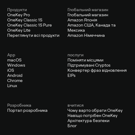
Продукти
Глобальний магазин
OneKey Pro
Глобальний магазин
OneKey Classic 1S
Amazon Японія
OneKey Classic 1S Pure
Amazon США, Канада та
OneKey Lite
Мексика
Переглянути всі продукти
Amazon Німеччина
App
послуги
macOS
Поміняти місцями
Windows
Підтримувані Cryptos
iOS
Конвертер фраз відновлення
Android
EIPs
Chrome
Linux
Pозробника
вчитися
Портал розробника
Чому варто обрати OneKey
Навіщо потрібен OneKey
Архітектура безпеки
Блог