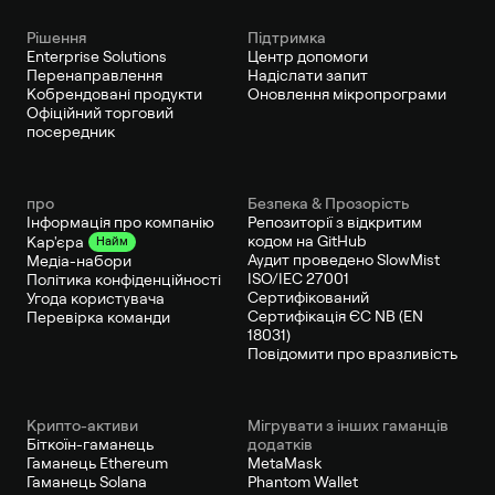
Рішення
Підтримка
Enterprise Solutions
Центр допомоги
Перенаправлення
Надіслати запит
Кобрендовані продукти
Оновлення мікропрограми
Офіційний торговий
посередник
про
Безпека & Прозорість
Інформація про компанію
Репозиторії з відкритим
кодом на GitHub
Кар'єра
Найм
Аудит проведено SlowMist
Медіа-набори
ISO/IEC 27001
Політика конфіденційності
Сертифікований
Угода користувача
Сертифікація ЄС NB (EN
Перевірка команди
18031)
Повідомити про вразливість
Крипто-активи
Мігрувати з інших гаманців
Біткоїн-гаманець
додатків
Гаманець Ethereum
MetaMask
Гаманець Solana
Phantom Wallet