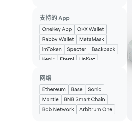
支持的 App
OneKey App
OKX Wallet
Rabby Wallet
MetaMask
imToken
Specter
Backpack
Keplr
Eternl
UniSat
网络
Ethereum
Base
Sonic
Mantle
BNB Smart Chain
Bob Network
Arbitrum One