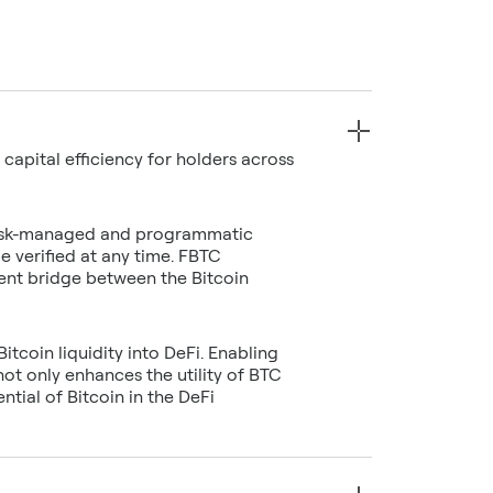
d capital efficiency for holders across
d, risk-managed and programmatic
be verified at any time. FBTC
cient bridge between the Bitcoin
itcoin liquidity into DeFi. Enabling
not only enhances the utility of BTC
ntial of Bitcoin in the DeFi