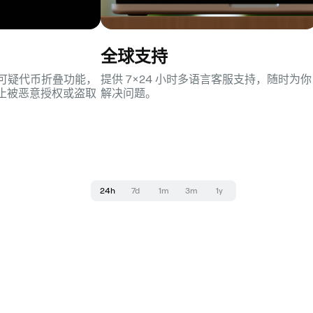
全球支持
护与可疑代币折叠功能，
提供 7×24 小时多语言客服支持，随时为你
止被恶意授权或盗取
解决问题。
24h
7d
1m
3m
1y