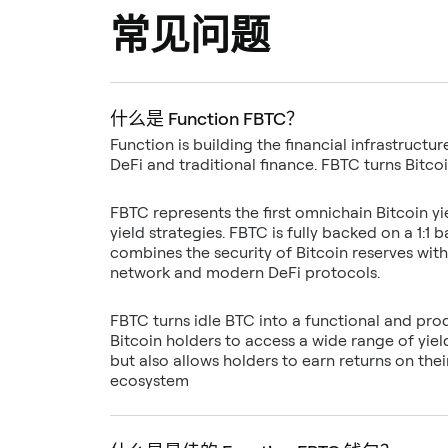
常见问题
什么是 Function FBTC？
Function is building the financial infrastructur
FBTC represents the first omnichain Bitcoin y
yield strategies. FBTC is fully backed on a 1:1
combines the security of Bitcoin reserves with 
FBTC turns idle BTC into a functional and prod
Bitcoin holders to access a wide range of yield
but also allows holders to earn returns on the
ecosystem