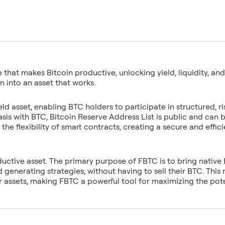
e that makes Bitcoin productive, unlocking yield, liquidity, an
ield asset, enabling BTC holders to participate in structure
 basis with BTC, Bitcoin Reserve Address List is public and can 
the flexibility of smart contracts, creating a secure and effi
uctive asset. The primary purpose of FBTC is to bring native B
 generating strategies, without having to sell their BTC. This 
ir assets, making FBTC a powerful tool for maximizing the pote