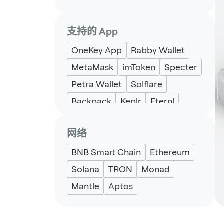
支持的 App
OneKey App
Rabby Wallet
MetaMask
imToken
Specter
Petra Wallet
Solflare
Backpack
Keplr
Eternl
UniSat
网络
BNB Smart Chain
Ethereum
Solana
TRON
Monad
Mantle
Aptos