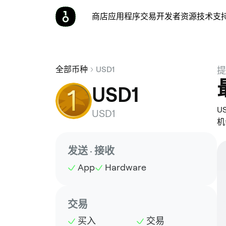
商店
应用程序
交易
开发者
资源
技术支
全部币种
USD1
提
USD1
U
USD1
机
发送 · 接收
App
Hardware
交易
买入
交易