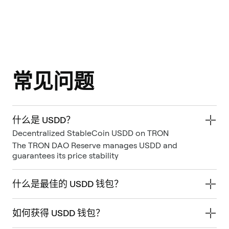
常见问题
什么是 USDD？
Decentralized StableCoin USDD on TRON
The TRON DAO Reserve manages USDD and
guarantees its price stability
什么是最佳的 USDD 钱包？
如何获得 USDD 钱包？