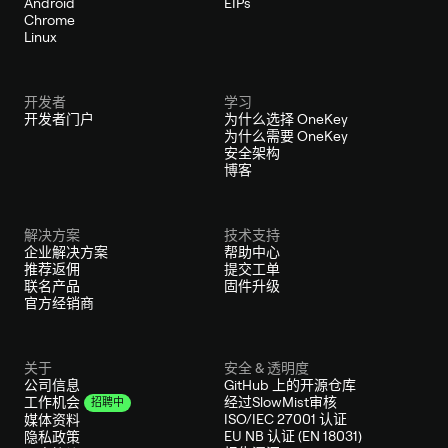
Android
EIPs
Chrome
Linux
开发者
学习
开发者门户
为什么选择 OneKey
为什么需要 OneKey
安全架构
博客
解决方案
技术支持
企业解决方案
帮助中心
推荐返佣
提交工单
联名产品
固件升级
官方经销商
关于
安全 & 透明度
公司信息
GitHub 上的开源仓库
经过SlowMist审核
工作机会
招聘中
ISO/IEC 27001 认证
媒体资料
EU NB 认证 (EN 18031)
隐私政策