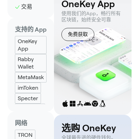
OneKey App
交易
使用我们的App，畅行所有
区块链，始终安全可靠
支持的 App
免费获取
OneKey
App
Rabby
Wallet
MetaMask
imToken
Specter
Backpack
Keplr
网络
选购 OneKey
Eternl
TRON
全球最先进的硬件钱包。