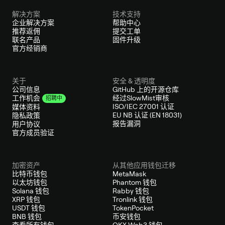
解决方案
技术支持
企业解决方案
帮助中心
推荐返佣
提交工单
联名产品
固件升级
官方经销商
关于
安全 & 透明度
公司信息
GitHub 上的开源仓库
经过SlowMist审核
工作机会
招聘中
ISO/IEC 27001 认证
媒体资料
EU NB 认证 (EN 18031)
隐私政策
报告漏洞
用户协议
官方成员验证
加密资产
从其他应用钱包迁移
比特币钱包
MetaMask
以太坊钱包
Phantom 钱包
Solana 钱包
Rabby 钱包
XRP 钱包
Tronlink 钱包
USDT 钱包
TokenPocket
BNB 钱包
币安钱包
查看所有钱包
OKX Web3 钱包