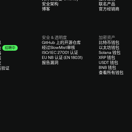
安全架构
联名产品
博客
官方经销商
安全 & 透明度
加密资产
息
GitHub 上的开源仓库
比特币钱包
经过SlowMist审核
以太坊钱包
会
招聘中
ISO/IEC 27001 认证
Solana 钱包
料
EU NB 认证 (EN 18031)
XRP 钱包
策
报告漏洞
USDT 钱包
议
BNB 钱包
员验证
查看所有钱包