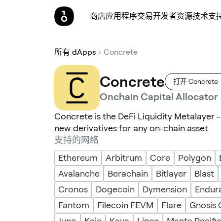
商店
应用程序
交易
开发者
资源
技术支
所有 dApps
Concrete
Concrete
打开 Concrete
Onchain Capital Allocator
Concrete is the DeFi Liquidity Metalayer 
new derivatives for any on-chain asset
支持的网络
Ethereum
Arbitrum
Core
Polygon
Avalanche
Berachain
Bitlayer
Blast
Cronos
Dogecoin
Dymension
Endur
Fantom
Filecoin FEVM
Flare
Gnosis 
Juno
Kaia
Kava
Linea
Manta Pacifi