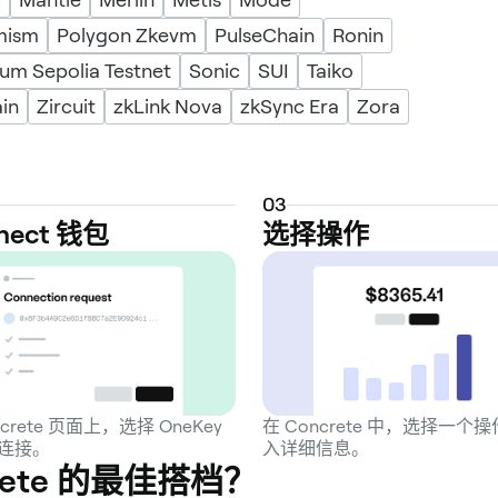
mism
Polygon Zkevm
PulseChain
Ronin
um Sepolia Testnet
Sonic
SUI
Taiko
in
Zircuit
zkLink Nova
zkSync Era
Zora
0
3
nect 钱包
选择操作
ncrete 页面上，选择 OneKey
在 Concrete 中，选择一个
连接。
入详细信息。
crete 的最佳搭档？