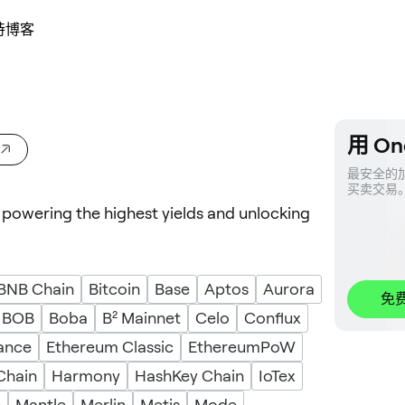
持
博客
用 On
最安全的加
买卖交易
- powering the highest yields and unlocking
BNB Chain
Bitcoin
Base
Aptos
Aurora
免
BOB
Boba
B² Mainnet
Celo
Conflux
ance
Ethereum Classic
EthereumPoW
Chain
Harmony
HashKey Chain
IoTex
c
Mantle
Merlin
Metis
Mode