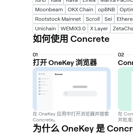
Moonbeam
OKX Chain
opBNB
Opti
Rootstock Mainnet
Scroll
Sei
Ethere
Unichain
WEMIX3.0
X Layer
ZetaCha
如何使用 Concrete
0
1
0
2
打开 OneKey 浏览器
Con
在 OneKey 应用中打开浏览器并搜索
在 Co
Concrete。
并批准
为什么 OneKey 是 Con