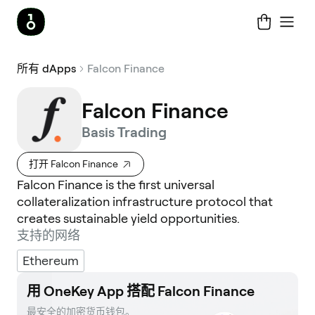
所有 dApps
Falcon Finance
Falcon Finance
Basis Trading
打开 Falcon Finance
Falcon Finance is the first universal
collateralization infrastructure protocol that
creates sustainable yield opportunities.
支持的网络
Ethereum
用 OneKey App 搭配 Falcon Finance
最安全的加密货币钱包。 
