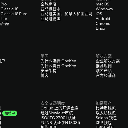
 Pro
全球商店
macOS
Classic 1S
亚马逊日本
Windows
Classic 1S Pure
亚马逊美国、加拿大和墨西哥
iOS
Lite
亚马逊德国
Android
有产品
Chrome
Linux
学习
解决方案
门户
为什么选择 OneKey
企业解决方案
为什么需要 OneKey
推荐返佣
安全架构
联名产品
博客
官方经销商
安全 & 透明度
加密资产
息
GitHub 上的开源仓库
比特币钱包
经过SlowMist审核
以太坊钱包
会
招聘中
ISO/IEC 27001 认证
Solana 钱包
料
EU NB 认证 (EN 18031)
XRP 钱包
策
报告漏洞
USDT 钱包