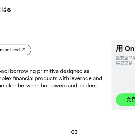
持
博客
用 On
mino Lend
最安全的加
买卖交易
pool borrowing primitive designed as
plex financial products with leverage and
hmaker between borrowers and lenders
免
0
3