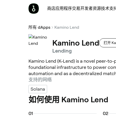
商店
应用程序
交易
开发者
资源
技术支
所有 dApps
Kamino Lend
Kamino Lend
打开 Ka
Lending
Kamino Lend (K-Lend) is a novel peer-to-
foundational infrastructure to power com
automation and as a decentralized matc
支持的网络
Solana
如何使用 Kamino Lend
0
1
0
2