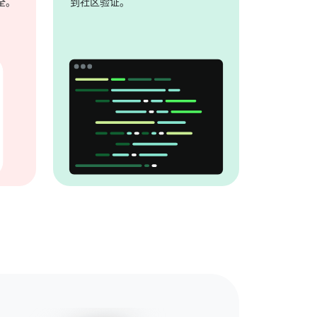
全。
到社区验证。