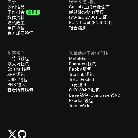
关于
安全 & 透明度
公司信息
GitHub 上的开源仓库
经过SlowMist审核
工作机会
招聘中
ISO/IEC 27001 认证
媒体资料
EU NB 认证 (EN 18031)
隐私政策
报告漏洞
用户协议
官方成员验证
加密资产
从其他应用钱包迁移
比特币钱包
MetaMask
以太坊钱包
Phantom 钱包
Solana 钱包
Rabby 钱包
XRP 钱包
Tronlink 钱包
USDT 钱包
TokenPocket
BNB 钱包
币安钱包
查看所有钱包
OKX Web3 钱包
Base 钱包 (Coinbase 钱包)
Exodus 钱包
Trust Wallet