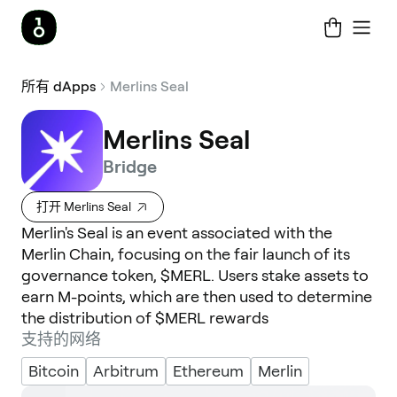
所有 dApps
Merlins Seal
Merlins Seal
Bridge
打开 Merlins Seal
Merlin's Seal is an event associated with the
Merlin Chain, focusing on the fair launch of its
governance token, $MERL. Users stake assets to
earn M-points, which are then used to determine
the distribution of $MERL rewards
支持的网络
Bitcoin
Arbitrum
Ethereum
Merlin