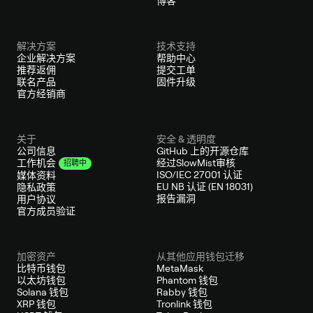
博客
解决方案
技术支持
企业解决方案
帮助中心
推荐返佣
提交工单
联名产品
固件升级
官方经销商
关于
安全 & 透明度
公司信息
GitHub 上的开源仓库
经过SlowMist审核
工作机会
招聘中
ISO/IEC 27001 认证
媒体资料
EU NB 认证 (EN 18031)
隐私政策
报告漏洞
用户协议
官方成员验证
加密资产
从其他应用钱包迁移
比特币钱包
MetaMask
以太坊钱包
Phantom 钱包
Solana 钱包
Rabby 钱包
XRP 钱包
Tronlink 钱包