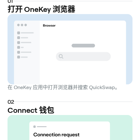
0
1
Quickswap was initially created to offer a
打开 OneKey 浏览器
solution to the high transaction fees and
network congestion prevalent on the
Ethereum mainnet. By leveraging Polygon's
Layer 2 scaling infrastructure, Quickswap
provides a significantly faster and more
cost-effective trading environment. Users
can perform swaps, provide liquidity to
pools, and participate in yield farming with
substantially lower gas fees and near-
在 OneKey 应用中打开浏览器并搜索 QuickSwap。
instant transaction finality. This makes
decentralized finance (DeFi) activities more
0
2
accessible to a broader range of users. The
Connect 钱包
native utility and governance token of the
platform is QUICK. Holders of the QUICK
token can participate in the protocol's
governance by creating and voting on