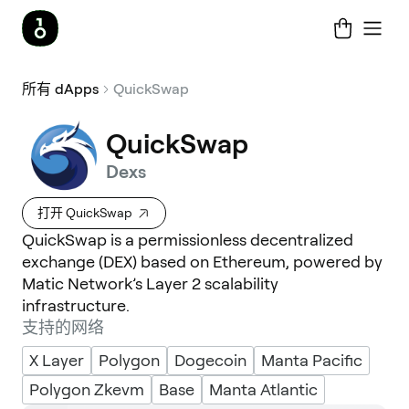
所有 dApps
QuickSwap
QuickSwap
Dexs
打开 QuickSwap
QuickSwap is a permissionless decentralized
exchange (DEX) based on Ethereum, powered by
Matic Network’s Layer 2 scalability
infrastructure.
支持的网络
X Layer
Polygon
Dogecoin
Manta Pacific
Polygon Zkevm
Base
Manta Atlantic