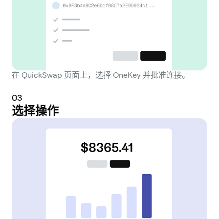
proposals that influence the platform's
development and parameters. Furthermore,
QUICK can be staked in features like the
Dragon's Lair, allowing stakers to earn a
portion of the trading fees generated by
the exchange, creating a direct incentive
在 QuickSwap 页面上，选择 OneKey 并批准连接。
for holding the token. To remain
competitive and enhance capital efficiency
0
3
for liquidity providers, Quickswap has
选择操作
continued to evolve. It has integrated
concentrated liquidity models, similar to
those found in Uniswap V3. This feature
allows liquidity providers to allocate their
capital to specific price ranges, potentially
increasing their fee-earning potential and
reducing capital inefficiency. As a
foundational project in the Polygon DeFi