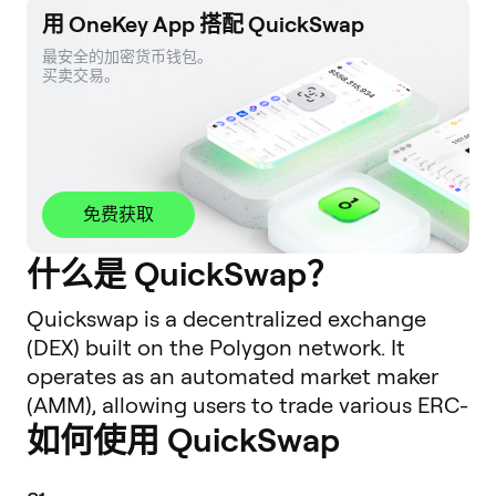
用 OneKey App 搭配 QuickSwap
最安全的加密货币钱包。 

买卖交易。
免费获取
什么是 QuickSwap？
Quickswap is a decentralized exchange
(DEX) built on the Polygon network. It
operates as an automated market maker
(AMM), allowing users to trade various ERC-
如何使用 QuickSwap
20 tokens directly from their crypto wallets
without the need for a central intermediary
or order book. As a fork of Uniswap V2,