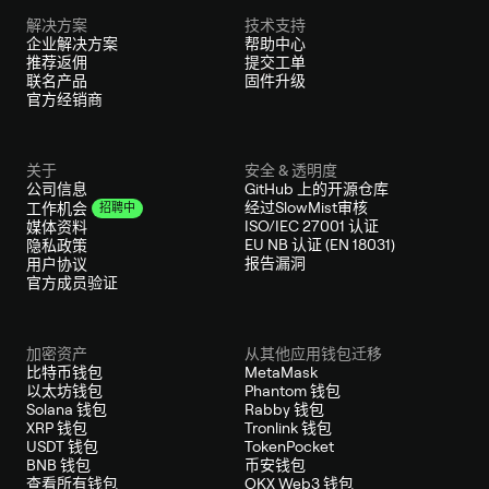
解决方案
技术支持
企业解决方案
帮助中心
推荐返佣
提交工单
联名产品
固件升级
官方经销商
关于
安全 & 透明度
公司信息
GitHub 上的开源仓库
经过SlowMist审核
工作机会
招聘中
ISO/IEC 27001 认证
媒体资料
EU NB 认证 (EN 18031)
隐私政策
报告漏洞
用户协议
官方成员验证
加密资产
从其他应用钱包迁移
比特币钱包
MetaMask
以太坊钱包
Phantom 钱包
Solana 钱包
Rabby 钱包
XRP 钱包
Tronlink 钱包
USDT 钱包
TokenPocket
BNB 钱包
币安钱包
查看所有钱包
OKX Web3 钱包