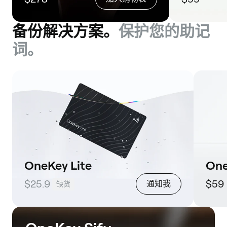
备份解决方案。
保护您的助记
词。
OneKey Lite
One
$25.9
$59
通知我
缺货