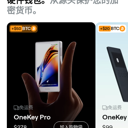
硬件钱包。
从源头保护您的加
密货币。
BTC
BTC
+$50
+$20
免运费
免运费
OneKey Pro
OneKey 
$278
$99
加入购物袋