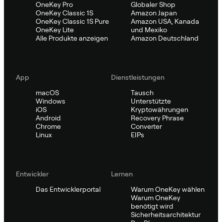
OneKey Pro
Globaler Shop
OneKey Classic 1S
Amazon Japan
OneKey Classic 1S Pure
Amazon USA, Kanada
OneKey Lite
und Mexiko
Alle Produkte anzeigen
Amazon Deutschland
App
Dienstleistungen
macOS
Tausch
Windows
Unterstützte
iOS
Kryptowährungen
Android
Recovery Phrase
Chrome
Converter
Linux
EIPs
Entwickler
Lernen
Das Entwicklerportal
Warum OneKey wählen
Warum OneKey
benötigt wird
Sicherheitsarchitektur