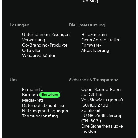
Der Blog
Lösungen
Die Unterstützung
Unternehmenslösungen
Hilfezentrum
Verweisung
Einen Antrag stellen
Co-Branding-Produkte
Firmware-
Offizieller
Aktualisierung
Wiederverkäufer
Um
Sicherheit & Transparenz
Firmeninfo
Open-Source-Repos
auf GitHub
Karriere
Einstellung
Von SlowMist geprüft
Media-Kits
ISO/IEC 27001
Datenschutzrichtlinie
Zertifiziert
Nutzungsbedingungen
EU NB-Zertifizierung
Teamüberprüfung
(EN 18031)
Eine Sicherheitslücke
melden