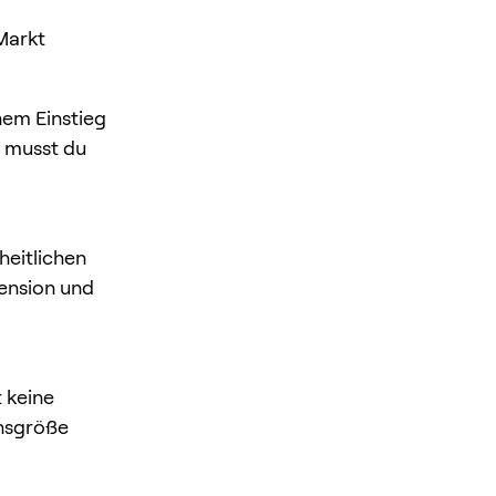
Markt
nem Einstieg
g musst du
heitlichen
ension und
t keine
onsgröße