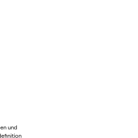
gen und
efinition