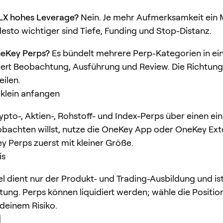
LX hohes Leverage?
Nein. Je mehr Aufmerksamkeit ein 
sto wichtiger sind Tiefe, Funding und Stop-Distanz.
neKey Perps?
Es bündelt mehrere Perp-Kategorien in ei
tert Beobachtung, Ausführung und Review. Die Richtun
eilen.
klein anfangen
pto-, Aktien-, Rohstoff- und Index-Perps über einen ein
obachten willst, nutze die OneKey App oder OneKey Ext
y Perps zuerst mit kleiner Größe.
is
kel dient nur der Produkt- und Trading-Ausbildung und is
ung. Perps können liquidiert werden; wähle die Positi
deinem Risiko.