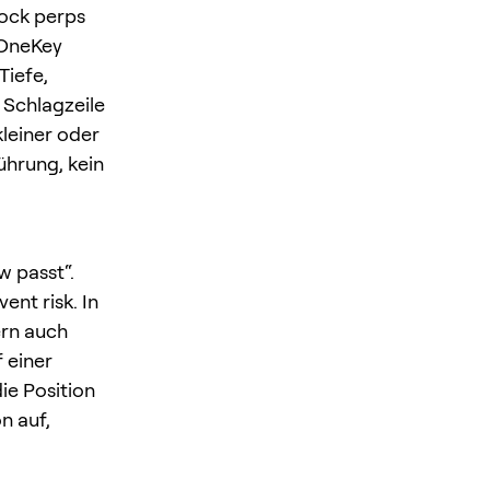
tock perps
 OneKey
Tiefe,
 Schlagzeile
kleiner oder
führung, kein
 passt“.
nt risk. In
ern auch
 einer
ie Position
n auf,