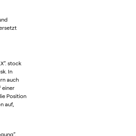
und
ersetzt
X“. stock
k. In
ern auch
 einer
ie Position
n auf,
egung“.