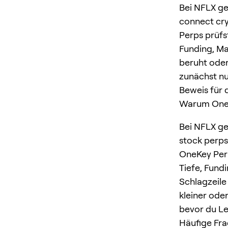
Bei NFLX ge
connect cry
Perps prüfst
Funding, Ma
beruht oder 
zunächst nur
Beweis für 
Warum OneK
Bei NFLX ge
stock perps
OneKey Perp
Tiefe, Fund
Schlagzeile 
kleiner oder
bevor du Le
Häufige Fr