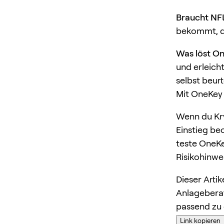
Braucht NF
bekommt, de
Was löst O
und erleich
selbst beurt
Mit OneKey 
Wenn du Kry
Einstieg be
teste OneKe
Risikohinwe
Dieser Arti
Anlageberat
passend zu 
Link kopieren