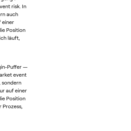
nt risk. In
ern auch
 einer
ie Position
ch läuft,
gin-Puffer —
arket event
t, sondern
ur auf einer
ie Position
r Prozess,