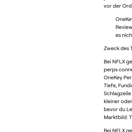
vor der Ord
OneKey
Review
es nich
Zweck des T
Bei NFLX ge
perps conne
OneKey Perp
Tiefe, Fund
Schlagzeile 
kleiner oder
bevor du Le
Marktbild: 
Bei NFLX ge