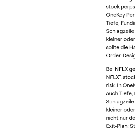
stock perps
OneKey Perp
Tiefe, Fund
Schlagzeile 
kleiner ode
sollte die H
Order-Desi
Bei NFLX ge
NFLX“. stoc
risk. In One
auch Tiefe,
Schlagzeile 
kleiner ode
nicht nur de
Exit-Plan: 