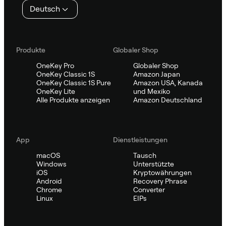
Deutsch
Produkte
Globaler Shop
OneKey Pro
Globaler Shop
OneKey Classic 1S
Amazon Japan
OneKey Classic 1S Pure
Amazon USA, Kanada
OneKey Lite
und Mexiko
Alle Produkte anzeigen
Amazon Deutschland
App
Dienstleistungen
macOS
Tausch
Windows
Unterstützte
iOS
Kryptowährungen
Android
Recovery Phrase
Chrome
Converter
Linux
EIPs