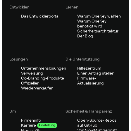
Entwickler
Lernen
Das Entwicklerportal
Warum OneKey wählen
Warum OneKey
benötigt wird
Sicherheitsarchitektur
Der Blog
Lösungen
Die Unterstützung
Unternehmenslösungen
Hilfezentrum
Verweisung
Einen Antrag stellen
Co-Branding-Produkte
Firmware-
Offizieller
Aktualisierung
Wiederverkäufer
Um
Sicherheit & Transparenz
Firmeninfo
Open-Source-Repos
auf GitHub
Karriere
Einstellung
Von SlowMist geprüft
Media-Kits