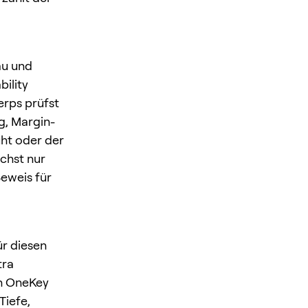
au und
bility
erps prüfst
g, Margin-
uht oder der
ächst nur
Beweis für
r diesen
tra
In OneKey
Tiefe,