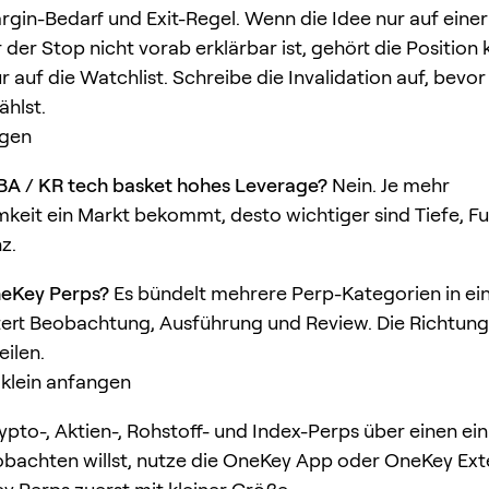
rgin-Bedarf und Exit-Regel. Wenn die Idee nur auf einer
der Stop nicht vorab erklärbar ist, gehört die Position 
 auf die Watchlist. Schreibe die Invalidation auf, bevor
hlst.
agen
BA / KR tech basket hohes Leverage?
Nein. Je mehr
eit ein Markt bekommt, desto wichtiger sind Tiefe, F
z.
neKey Perps?
Es bündelt mehrere Perp-Kategorien in ei
tert Beobachtung, Ausführung und Review. Die Richtun
eilen.
klein anfangen
pto-, Aktien-, Rohstoff- und Index-Perps über einen ein
obachten willst, nutze die OneKey App oder OneKey Ext