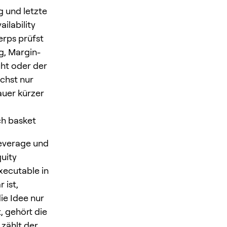
g und letzte
ilability
erps prüfst
g, Margin-
uht oder der
ächst nur
auer kürzer
ch basket
Leverage und
uity
xecutable in
 ist,
ie Idee nur
, gehört die
 zählt der