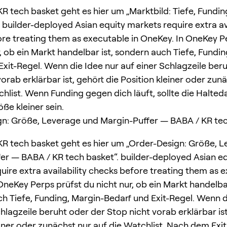
KR tech basket geht es hier um „Marktbild: Tiefe, Fundin
builder-deployed Asian equity markets require extra ava
re treating them as executable in OneKey. In OneKey P
, ob ein Markt handelbar ist, sondern auch Tiefe, Fundin
Exit-Regel. Wenn die Idee nur auf einer Schlagzeile ber
orab erklärbar ist, gehört die Position kleiner oder zun
chlist. Wenn Funding gegen dich läuft, sollte die Halted
ße kleiner sein.
n: Größe, Leverage und Margin-Puffer — BABA / KR te
KR tech basket geht es hier um „Order-Design: Größe, 
er — BABA / KR tech basket“. builder-deployed Asian eq
uire extra availability checks before treating them as e
OneKey Perps prüfst du nicht nur, ob ein Markt handelbar
h Tiefe, Funding, Margin-Bedarf und Exit-Regel. Wenn d
hlagzeile beruht oder der Stop nicht vorab erklärbar ist
einer oder zunächst nur auf die Watchlist. Nach dem Exit