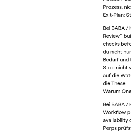
Prozess, nic
Exit-Plan: 
Bei BABA / 
Review“. bu
checks befo
du nicht nur
Bedarf und 
Stop nicht v
auf die Watc
die These.
Warum OneK
Bei BABA / 
Workflow pa
availabilit
Perps prüfst