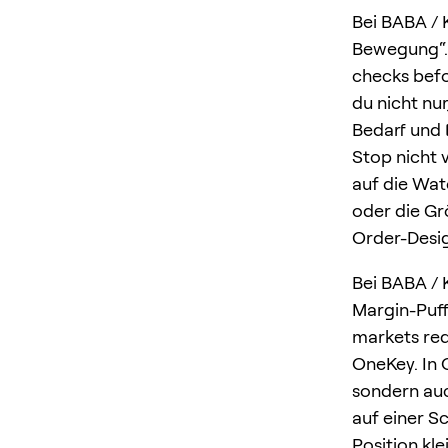
Bei BABA / 
Bewegung“. 
checks befo
du nicht nur
Bedarf und 
Stop nicht v
auf die Wat
oder die Grö
Order-Desig
Bei BABA / 
Margin-Puff
markets req
OneKey. In 
sondern auc
auf einer Sc
Position kl