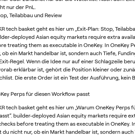
ht nur der PnL.
Stop, Teilabbau und Review
KR tech basket geht es hier um „Exit-Plan: Stop, Teilabb
ilder-deployed Asian equity markets require extra availa
re treating them as executable in OneKey. In OneKey P
, ob ein Markt handelbar ist, sondern auch Tiefe, Fundin
Exit-Regel. Wenn die Idee nur auf einer Schlagzeile ber
orab erklärbar ist, gehört die Position kleiner oder zun
hlist. Die erste Order ist ein Test der Ausführung, kein 
ey Perps für diesen Workflow passt
KR tech basket geht es hier um „Warum OneKey Perps fü
sst“. builder-deployed Asian equity markets require ex
y checks before treating them as executable in OneKey. 
 du nicht nur, ob ein Markt handelbar ist, sondern auch 