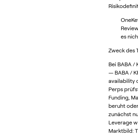
Risikodefini
OneKey
Review
es nich
Zweck des T
Bei BABA / 
— BABA / KR
availabilit
Perps prüfst
Funding, Ma
beruht oder 
zunächst nur
Leverage wä
Marktbild: 