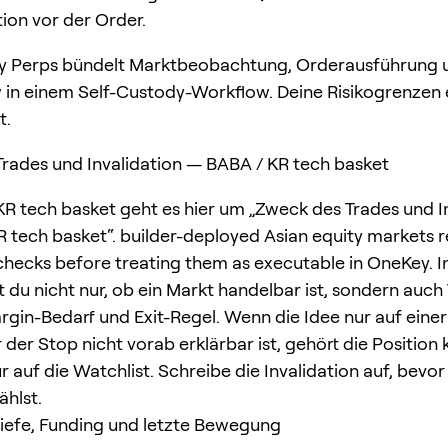
tion vor der Order.
 Perps bündelt Marktbeobachtung, Orderausführung 
 in einem Self-Custody-Workflow. Deine Risikogrenzen 
t.
rades und Invalidation — BABA / KR tech basket
KR tech basket geht es hier um „Zweck des Trades und I
 tech basket“. builder-deployed Asian equity markets r
y checks before treating them as executable in OneKey. 
 du nicht nur, ob ein Markt handelbar ist, sondern auch 
rgin-Bedarf und Exit-Regel. Wenn die Idee nur auf einer
der Stop nicht vorab erklärbar ist, gehört die Position 
 auf die Watchlist. Schreibe die Invalidation auf, bevor
hlst.
Tiefe, Funding und letzte Bewegung