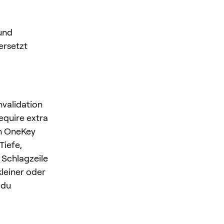
und
ersetzt
nvalidation
equire extra
In OneKey
Tiefe,
 Schlagzeile
kleiner oder
 du