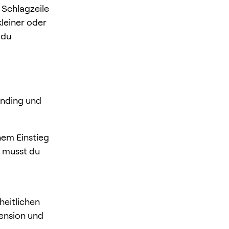
 Schlagzeile
kleiner oder
 du
unding und
nem Einstieg
g musst du
heitlichen
ension und