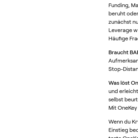
Funding, Ma
beruht oder 
zunächst nur
Leverage wä
Häufige Fr
Braucht BA
Aufmerksamk
Stop-Distan
Was löst O
und erleich
selbst beurt
Mit OneKey 
Wenn du Kry
Einstieg be