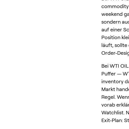
commodity a
weekend gap
sondern auc
auf einer Sc
Position kl
läuft, sollt
Order-Desi
Bei WTI OIL
Puffer — WT
inventory d
Markt hande
Regel. Wenn
vorab erklär
Watchlist. 
Exit-Plan: 