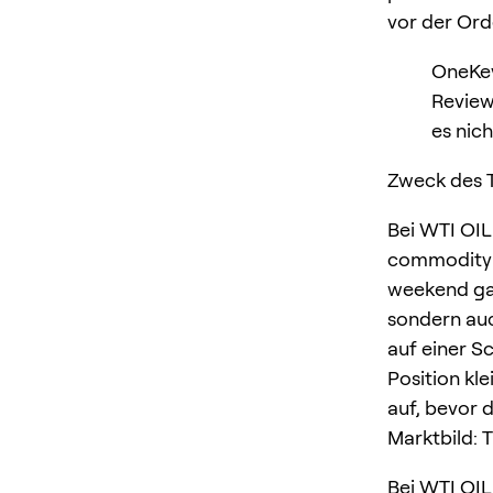
vor der Ord
OneKey
Review
es nich
Zweck des T
Bei WTI OIL
commodity a
weekend gap
sondern auc
auf einer Sc
Position kle
auf, bevor 
Marktbild: 
Bei WTI OIL