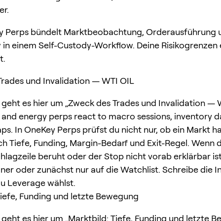
er.
 Perps bündelt Marktbeobachtung, Orderausführung 
 in einem Self-Custody-Workflow. Deine Risikogrenzen 
t.
rades und Invalidation — WTI OIL
 geht es hier um „Zweck des Trades und Invalidation — W
nd energy perps react to macro sessions, inventory d
s. In OneKey Perps prüfst du nicht nur, ob ein Markt ha
h Tiefe, Funding, Margin-Bedarf und Exit-Regel. Wenn d
hlagzeile beruht oder der Stop nicht vorab erklärbar ist
iner oder zunächst nur auf die Watchlist. Schreibe die I
du Leverage wählst.
Tiefe, Funding und letzte Bewegung
 geht es hier um „Marktbild: Tiefe, Funding und letzte 