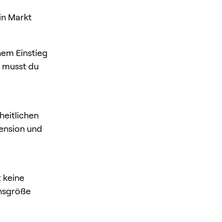
in Markt
nem Einstieg
g musst du
heitlichen
ension und
t keine
onsgröße