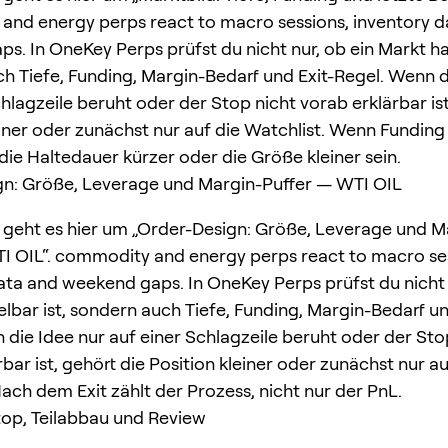
nd energy perps react to macro sessions, inventory d
s. In OneKey Perps prüfst du nicht nur, ob ein Markt ha
h Tiefe, Funding, Margin-Bedarf und Exit-Regel. Wenn d
hlagzeile beruht oder der Stop nicht vorab erklärbar ist
einer oder zunächst nur auf die Watchlist. Wenn Fundin
e die Haltedauer kürzer oder die Größe kleiner sein.
gn: Größe, Leverage und Margin-Puffer — WTI OIL
 geht es hier um „Order-Design: Größe, Leverage und M
I OIL“. commodity and energy perps react to macro se
ata and weekend gaps. In OneKey Perps prüfst du nicht 
lbar ist, sondern auch Tiefe, Funding, Margin-Bedarf un
 die Idee nur auf einer Schlagzeile beruht oder der Sto
bar ist, gehört die Position kleiner oder zunächst nur au
Nach dem Exit zählt der Prozess, nicht nur der PnL.
Stop, Teilabbau und Review