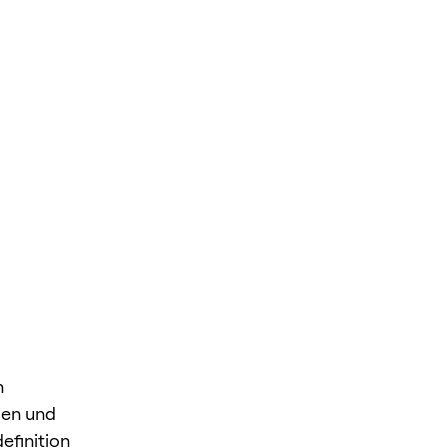
n
gen und
efinition