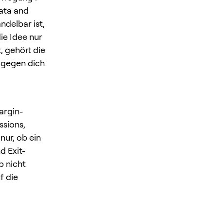
ata and
ndelbar ist,
ie Idee nur
, gehört die
g gegen dich
argin-
ssions,
nur, ob ein
d Exit-
p nicht
f die