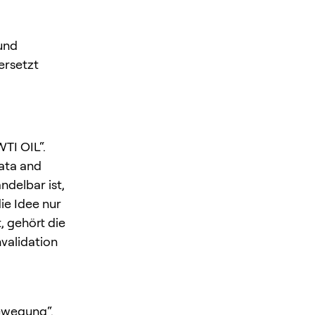
und
ersetzt
TI OIL“.
ata and
ndelbar ist,
ie Idee nur
, gehört die
nvalidation
Bewegung“.