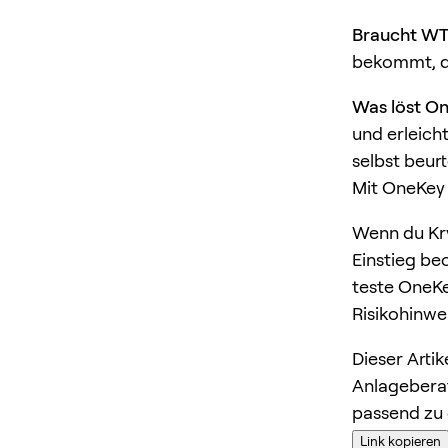
Braucht WT
bekommt, de
Was löst O
und erleich
selbst beurt
Mit OneKey 
Wenn du Kry
Einstieg be
teste OneKe
Risikohinwe
Dieser Arti
Anlageberat
passend zu 
Link kopieren