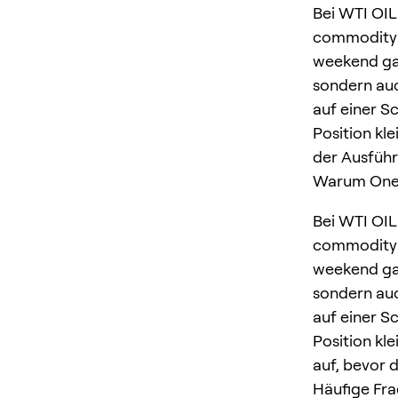
Bei WTI OIL
commodity a
weekend gap
sondern auc
auf einer Sc
Position kle
der Ausführ
Warum OneK
Bei WTI OIL
commodity a
weekend gap
sondern auc
auf einer Sc
Position kle
auf, bevor 
Häufige Fr