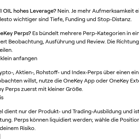
I OIL hohes Leverage?
Nein. Je mehr Aufmerksamkeit e
sto wichtiger sind Tiefe, Funding und Stop-Distanz.
neKey Perps?
Es bündelt mehrere Perp-Kategorien in ei
tert Beobachtung, Ausführung und Review. Die Richtun
eilen.
klein anfangen
pto-, Aktien-, Rohstoff- und Index-Perps über einen ein
obachten willst, nutze die OneKey App oder OneKey Ext
y Perps zuerst mit kleiner Größe.
is
kel dient nur der Produkt- und Trading-Ausbildung und is
ung. Perps können liquidiert werden; wähle die Positi
deinem Risiko.