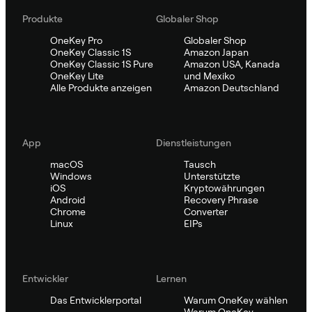
Produkte
Globaler Shop
OneKey Pro
Globaler Shop
OneKey Classic 1S
Amazon Japan
OneKey Classic 1S Pure
Amazon USA, Kanada
OneKey Lite
und Mexiko
Alle Produkte anzeigen
Amazon Deutschland
App
Dienstleistungen
macOS
Tausch
Windows
Unterstützte
iOS
Kryptowährungen
Android
Recovery Phrase
Chrome
Converter
Linux
EIPs
Entwickler
Lernen
Das Entwicklerportal
Warum OneKey wählen
Warum OneKey