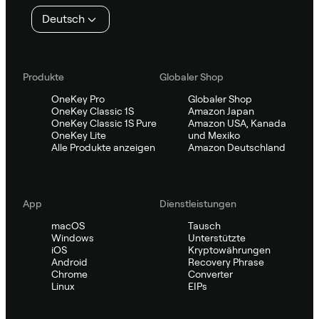
Deutsch
Produkte
Globaler Shop
OneKey Pro
Globaler Shop
OneKey Classic 1S
Amazon Japan
OneKey Classic 1S Pure
Amazon USA, Kanada
OneKey Lite
und Mexiko
Alle Produkte anzeigen
Amazon Deutschland
App
Dienstleistungen
macOS
Tausch
Windows
Unterstützte
iOS
Kryptowährungen
Android
Recovery Phrase
Chrome
Converter
Linux
EIPs