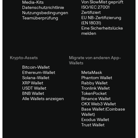
Von SlowMist geprüft
Media-Kits
ISO/IEC 27001
Datenschutzrichtlinie
Zertifiziert
Nutzungsbedingungen
EU NB-Zertifizierung
Teamüberprüfung
(EN 18031)
Eine Sicherheitslücke
melden
Krypto-Assets
Migrate von anderen App-
Wallets
Bitcoin-Wallet
Ethereum-Wallet
MetaMask
Solana-Wallet
Phantom Wallet
XRP Wallet
Rabby Wallet
USDT Wallet
Tronlink Wallet
BNB Wallet
TokenPocket
Alle Wallets anzeigen
Binance Wallet
OKX Web3 Wallet
Base Wallet (Coinbase
Wallet)
Exodus Wallet
Trust Wallet