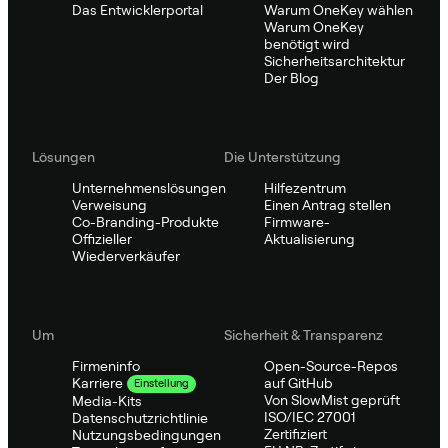
Das Entwicklerportal
Warum OneKey wählen
Warum OneKey
benötigt wird
Sicherheitsarchitektur
Der Blog
Lösungen
Die Unterstützung
Unternehmenslösungen
Hilfezentrum
Verweisung
Einen Antrag stellen
Co-Branding-Produkte
Firmware-
Offizieller
Aktualisierung
Wiederverkäufer
Um
Sicherheit & Transparenz
Firmeninfo
Open-Source-Repos
auf GitHub
Karriere
Einstellung
Von SlowMist geprüft
Media-Kits
ISO/IEC 27001
Datenschutzrichtlinie
Zertifiziert
Nutzungsbedingungen