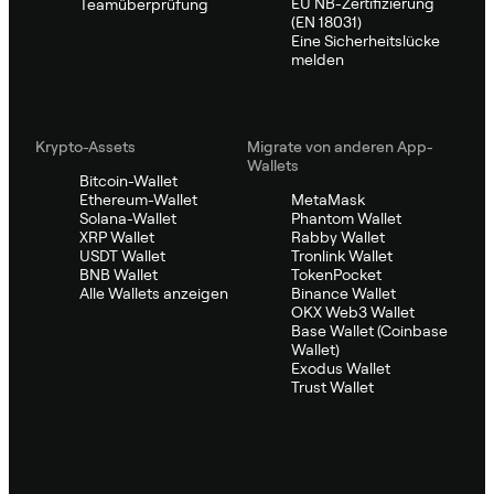
EU NB-Zertifizierung
Teamüberprüfung
(EN 18031)
Eine Sicherheitslücke
melden
Krypto-Assets
Migrate von anderen App-
Wallets
Bitcoin-Wallet
Ethereum-Wallet
MetaMask
Solana-Wallet
Phantom Wallet
XRP Wallet
Rabby Wallet
USDT Wallet
Tronlink Wallet
BNB Wallet
TokenPocket
Alle Wallets anzeigen
Binance Wallet
OKX Web3 Wallet
Base Wallet (Coinbase
Wallet)
Exodus Wallet
Trust Wallet