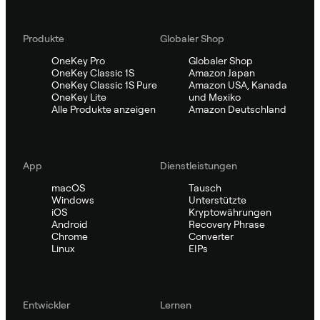
Produkte
Globaler Shop
OneKey Pro
Globaler Shop
OneKey Classic 1S
Amazon Japan
OneKey Classic 1S Pure
Amazon USA, Kanada
OneKey Lite
und Mexiko
Alle Produkte anzeigen
Amazon Deutschland
App
Dienstleistungen
macOS
Tausch
Windows
Unterstützte
iOS
Kryptowährungen
Android
Recovery Phrase
Chrome
Converter
Linux
EIPs
Entwickler
Lernen