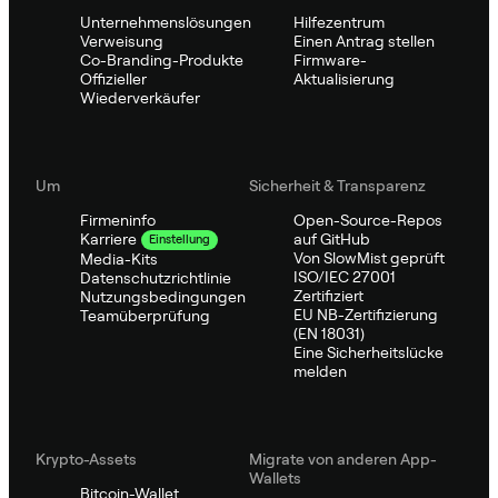
Unternehmenslösungen
Hilfezentrum
Verweisung
Einen Antrag stellen
Co-Branding-Produkte
Firmware-
Offizieller
Aktualisierung
Wiederverkäufer
Um
Sicherheit & Transparenz
Firmeninfo
Open-Source-Repos
auf GitHub
Karriere
Einstellung
Von SlowMist geprüft
Media-Kits
ISO/IEC 27001
Datenschutzrichtlinie
Zertifiziert
Nutzungsbedingungen
EU NB-Zertifizierung
Teamüberprüfung
(EN 18031)
Eine Sicherheitslücke
melden
Krypto-Assets
Migrate von anderen App-
Wallets
Bitcoin-Wallet